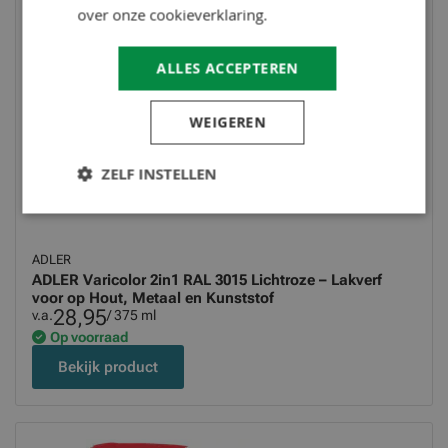
over onze cookieverklaring.
ALLES ACCEPTEREN
WEIGEREN
ZELF INSTELLEN
ADLER
ADLER Varicolor 2in1 RAL 3015 Lichtroze – Lakverf
voor op Hout, Metaal en Kunststof
28,95
v.a.
/ 375 ml
Op voorraad
Bekijk product