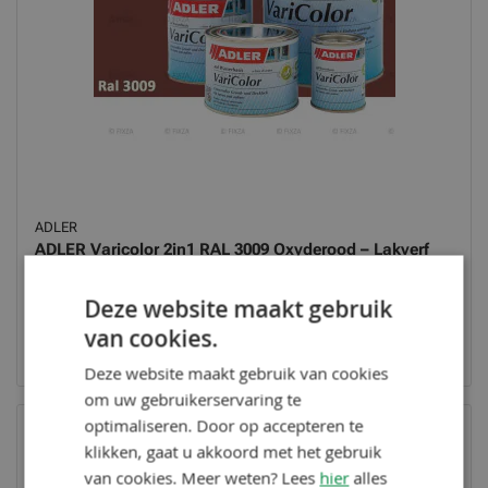
ADLER
ADLER Varicolor 2in1 RAL 3009 Oxyderood – Lakverf
voor op Hout, Metaal en Kunststof
28,95
v.a.
/ 375 ml
Deze website maakt gebruik
Op voorraad
van cookies.
Bekijk product
Deze website maakt gebruik van cookies
om uw gebruikerservaring te
optimaliseren. Door op accepteren te
klikken, gaat u akkoord met het gebruik
van cookies. Meer weten? Lees
hier
alles