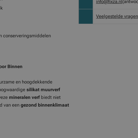
info@fixza.nl
(antwoo
ik
Veelgestelde vragen
n conserveringsmiddelen
voor Binnen
uurzame en hoogdekkende
hoogwaardige
silikat muurverf
 Deze
mineralen verf
biedt niet
id van een
gezond binnenklimaat