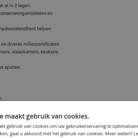
k al in 2 lagen.
 conserveringsmiddelen en
ampdoorlatendheid helpen
en diverse milieucertificaten.
mers, slaapkamers, keukens,
ss spuiten.
:
rs, gangen en keukens
e maakt gebruik van cookies.
kt gebruik van cookies om uw gebruikerservaring te optimaliser
kken, gaat u akkoord met het gebruik van cookies. Meer weten? L