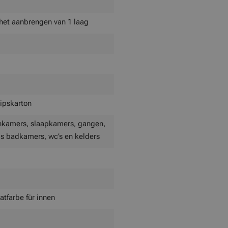
j het aanbrengen van 1 laag
gipskarton
nkamers, slaapkamers, gangen,
ls badkamers, wc’s en kelders
atfarbe für innen