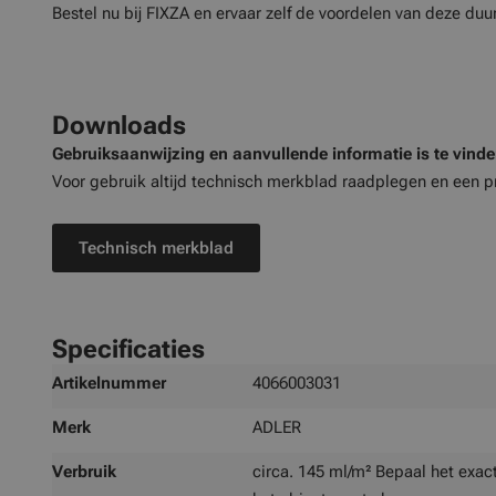
Bestel nu bij FIXZA en ervaar zelf de voordelen van deze d
Downloads
Gebruiksaanwijzing en aanvullende informatie is te vind
Voor gebruik altijd technisch merkblad raadplegen en een p
Technisch merkblad
Specificaties
Meer
Artikelnummer
4066003031
informatie
Merk
ADLER
Verbruik
circa. 145 ml/m² Bepaal het exac