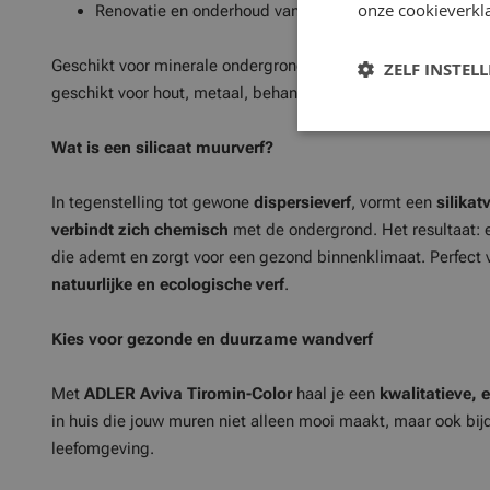
onze cookieverkla
Renovatie en onderhoud van historische gebouwen (
de
Geschikt voor minerale ondergronden zoals pleisterwerk, be
ZELF INSTEL
geschikt voor hout, metaal, behang of oude dispersieverf.
Wat is een silicaat muurverf?
In tegenstelling tot gewone
dispersieverf
, vormt een
silikat
verbindt zich chemisch
met de ondergrond. Het resultaat:
die ademt en zorgt voor een gezond binnenklimaat. Perfect 
natuurlijke en ecologische verf
.
Kies voor gezonde en duurzame wandverf
Met
ADLER Aviva Tiromin-Color
haal je een
kwalitatieve, 
in huis die jouw muren niet alleen mooi maakt, maar ook bi
leefomgeving.