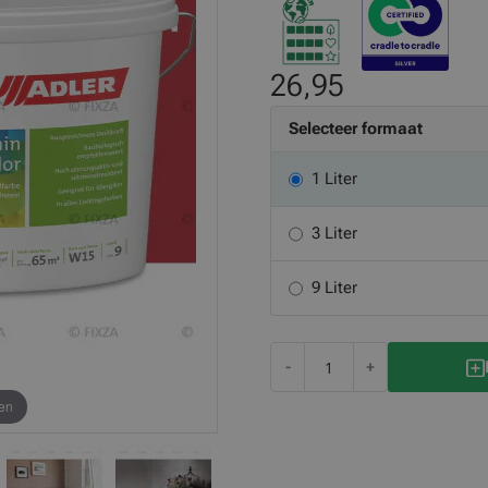
26,95
Selecteer formaat
1 Liter
3 Liter
9 Liter
-
+
en