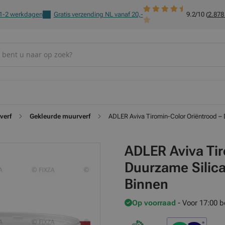
 1-2 werkdagen
Gratis verzending NL vanaf 20,-
9.2/10 (
2.878
verf
Gekleurde muurverf
ADLER Aviva Tiromin-Color Oriëntrood – 
ADLER Aviva Tir
Duurzame Silica
Binnen
Op voorraad
- Voor 17:00 b