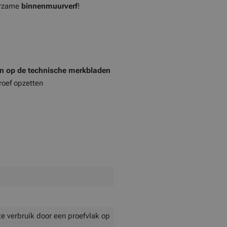
uurzame
binnenmuurverf
!
en op de technische merkbladen
roef opzetten
te verbruik door een proefvlak op