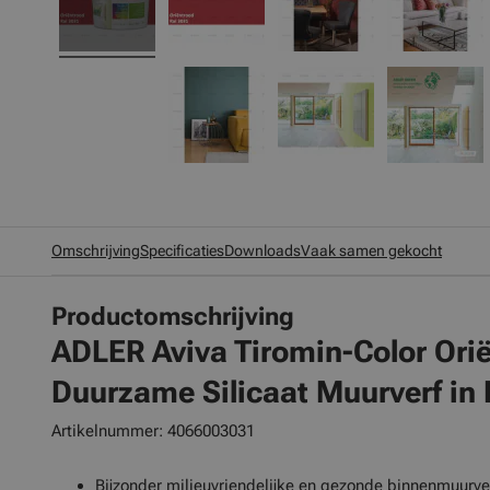
Omschrijving
Specificaties
Downloads
Vaak samen gekocht
Productomschrijving
ADLER Aviva Tiromin-Color Ori
Duurzame Silicaat Muurverf in 
Artikelnummer: 4066003031
Bijzonder milieuvriendelijke en gezonde binnenmuurve