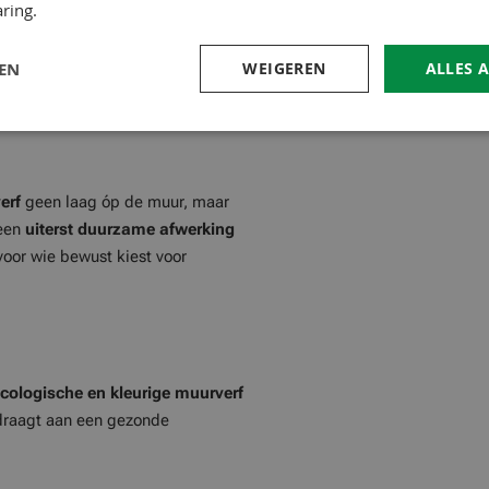
ring.
nkmalpflege
)
ton, cement en gipskarton. Niet
LEN
WEIGEREN
ALLES 
verf
geen laag óp de muur, maar
 een
uiterst duurzame afwerking
voor wie bewust kiest voor
ecologische en kleurige muurverf
jdraagt aan een gezonde