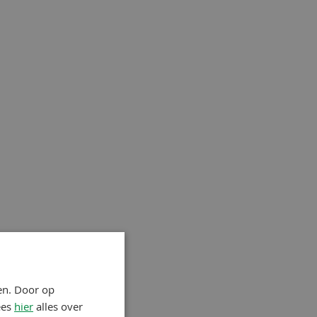
en. Door op
ees
hier
alles over