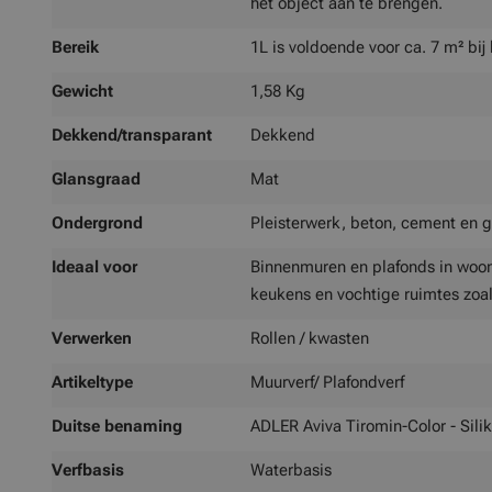
het object aan te brengen.
Bereik
1L is voldoende voor ca. 7 m² bi
Gewicht
1,58 Kg
Dekkend/transparant
Dekkend
Glansgraad
Mat
Ondergrond
Pleisterwerk, beton, cement en 
Ideaal voor
Binnenmuren en plafonds in woo
keukens en vochtige ruimtes zoa
Verwerken
Rollen / kwasten
Artikeltype
Muurverf/ Plafondverf
Duitse benaming
ADLER Aviva Tiromin-Color - Silik
Verfbasis
Waterbasis