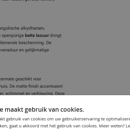
ngolische alkydharsen,
ze openporige
beits lazuur
dringt
n ademende bescherming. De
evensduur en gelijkmatige
termate geschikt voor
uis. De matte finish accentueert
ter, schimmel en verkleuring. Deze
es
,
houten garagedeuren
,
e maakt gebruik van cookies.
kt gebruik van cookies om uw gebruikerservaring te optimaliser
kken, gaat u akkoord met het gebruik van cookies. Meer weten? L
 en draagkrachtig zijn. De