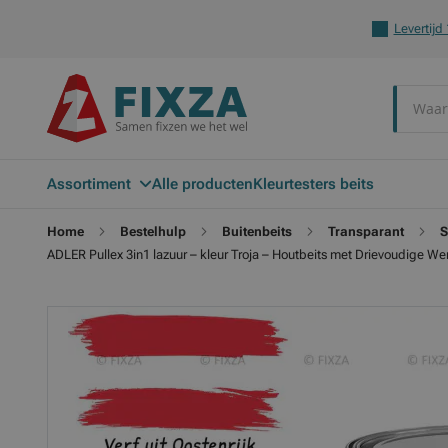
Levertijd
Zoek
Assortiment
Alle producten
Kleurtesters beits
Home
Bestelhulp
Buitenbeits
Transparant
S
ADLER Pullex 3in1 lazuur – kleur Troja – Houtbeits met Drievoudige W
Ga
Ga
naar
naar
het
het
einde
begin
van
van
de
de