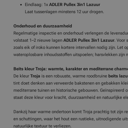
Eindlaag: 1x
ADLER Pullex 3in1 Lazuur
Laat tussenlagen minstens 12 uur drogen.
Onderhoud en duurzaamheid
Regelmatige inspectie en onderhoud verlengen de levensduu
volstaat 1–2 nieuwe lagen
ADLER Pullex 3in1 Lazuur
. Voor 
zoals eik of iroko kunnen kortere intervallen nodig zijn. Let 
wateroplosbare inhoudsstoffen uitspoelen; harsvlekken zijn n
Beits kleur Troja: warmte, karakter en mediterrane charm
De kleur
Troja
is een robuuste, warme roodbruine
beits lazu
tint doet denken aan verweerde bakstenen en gebakken kle
mediterrane tuinen en historische gebouwen. Geïnspireerd o
staat deze kleur voor kracht, duurzaamheid en natuurlijke el
Dankzij haar warme ondertoon komt Troja prachtig tot zijn re
en schuttingen, waar het hout een rustieke, uitnodigende uitst
natuurlijke textuur te verliezen.