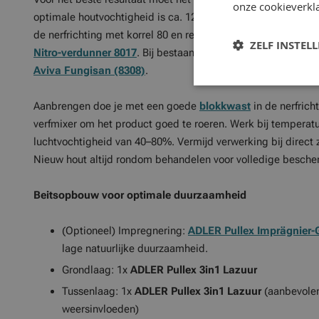
onze cookieverkla
optimale houtvochtigheid is ca. 12% voor loofhout en 15% vo
de nerfrichting met korrel 80 en reinig bij hars- of inhoudsst
ZELF INSTEL
Nitro-verdunner 8017
. Bij bestaande aantasting door algen
Aviva Fungisan (8308)
.
Aanbrengen doe je met een goede
blokkwast
in de nerfrich
verfmixer om het product goed te roeren. Werk bij temperat
luchtvochtigheid van 40–80%. Vermijd verwerking bij direct zo
Nieuw hout altijd rondom behandelen voor volledige besche
Beitsopbouw voor optimale duurzaamheid
(Optioneel) Impregnering:
ADLER Pullex Imprägnier-
lage natuurlijke duurzaamheid.
Grondlaag: 1x
ADLER Pullex 3in1 Lazuur
Tussenlaag: 1x
ADLER Pullex 3in1 Lazuur
(aanbevolen 
weersinvloeden)