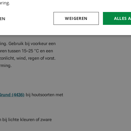
ring.
or naaldhout. Schuur het hout in
ofrijke houtsoorten met
ADLER
LEN
WEIGEREN
ALLES 
 of schimmels gebruik je
ADLER
ting. Gebruik bij voorkeur een
uren tussen 15–25 °C en een
nlicht, wind, regen of vorst.
rming.
Grund (4436)
bij houtsoorten met
bij lichte kleuren of zware