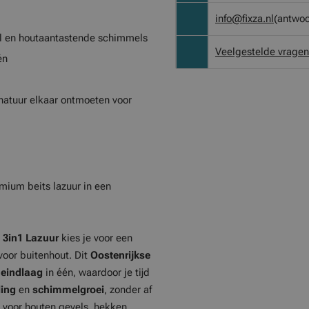
info@fixza.nl
(antwoo
l en houtaantastende schimmels
Veelgestelde vragen
én
atuur elkaar ontmoeten voor
ium beits lazuur in een
 3in1 Lazuur
kies je voor een
voor buitenhout. Dit
Oostenrijkse
n
eindlaag
in één, waardoor je tijd
ling
en
schimmelgroei
, zonder af
l voor houten gevels, hekken,