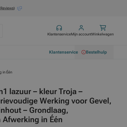
 Reviews
)
Klantenservice
Mijn account
Winkelwagen
Klantenservice
Bestelhulp
g in Één
1 lazuur – kleur Troja –
rievoudige Werking voor Gevel,
inhout – Grondlaag,
 Afwerking in Één