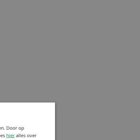
en. Door op
ees
hier
alles over