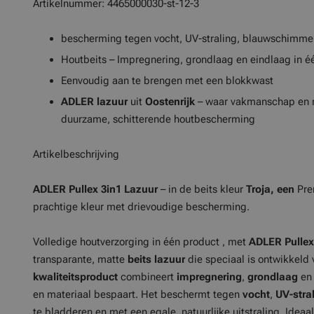
Artikelnummer: 4465000030-st-12-3
bescherming tegen vocht, UV-straling, blauwschimme
Houtbeits – Impregnering, grondlaag en eindlaag in é
Eenvoudig aan te brengen met een blokkwast
ADLER lazuur
uit
Oostenrijk
– waar vakmanschap en n
duurzame, schitterende houtbescherming
Artikelbeschrijving
ADLER Pullex 3in1 Lazuur
– in de beits kleur
Troja, een
Prem
prachtige kleur met drievoudige bescherming.
Volledige houtverzorging in één product
, met
ADLER Pullex
transparante, matte
beits lazuur
die speciaal is ontwikkeld 
kwaliteitsproduct
combineert
impregnering
,
grondlaag
e
en materiaal bespaart. Het beschermt tegen
vocht
,
UV-stra
te bladderen en met een egale, natuurlijke uitstraling. Ideaa