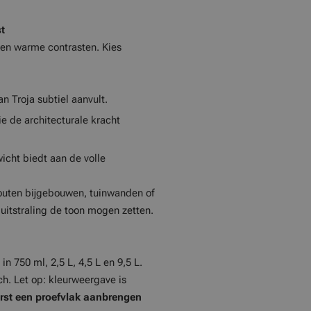
t
 en warme contrasten. Kies
 Troja subtiel aanvult.
ie de architecturale kracht
wicht biedt aan de volle
outen bijgebouwen, tuinwanden of
uitstraling de toon mogen zetten.
n 750 ml, 2,5 L, 4,5 L en 9,5 L.
ch. Let op: kleurweergave is
eerst een proefvlak aanbrengen