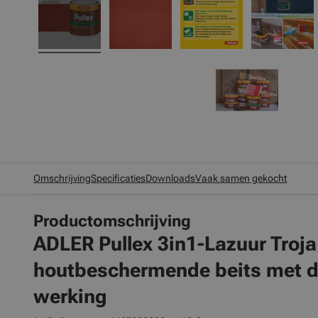
Omschrijving
Specificaties
Downloads
Vaak samen gekocht
Productomschrijving
ADLER Pullex 3in1-Lazuur
Troja
houtbeschermende beits met d
werking