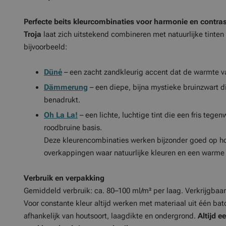
Perfecte beits kleurcombinaties voor harmonie en contras
Troja
laat zich uitstekend combineren met natuurlijke tinten
bijvoorbeeld:
Düné
– een zacht zandkleurig accent dat de warmte van
Dämmerung
– een diepe, bijna mystieke bruinzwart d
benadrukt.
Oh La La!
– een lichte, luchtige tint die een fris tegen
roodbruine basis.
Deze kleurencombinaties werken bijzonder goed op h
overkappingen waar natuurlijke kleuren en een warme 
Verbruik en verpakking
Gemiddeld verbruik: ca. 80–100 ml/m² per laag. Verkrijgbaar i
Voor constante kleur altijd werken met materiaal uit één bat
afhankelijk van houtsoort, laagdikte en ondergrond.
Altijd 