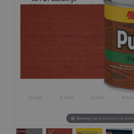
afbeeldingen-
afbeeldingen-
gallerij
gallerij
Beweeg met je muis om in te zoom