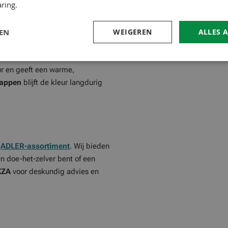
ring.
LEN
WEIGEREN
ALLES 
ur en geeft een warme,
happen
blijft de kleur langdurig
e
ADLER-assortiment
. Wij bieden
en doe-het-zelver bent of een
XZA
voor deskundig advies en