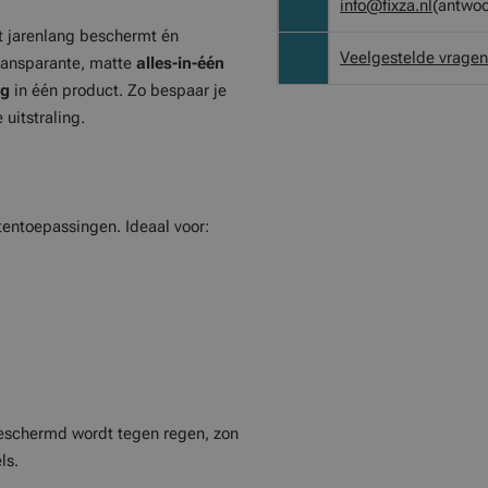
info@fixza.nl
(antwoo
t jarenlang beschermt én
Veelgestelde vragen
transparante, matte
alles-in-één
ag
in één product. Zo bespaar je
 uitstraling.
tentoepassingen. Ideaal voor:
 beschermd wordt tegen regen, zon
ls.