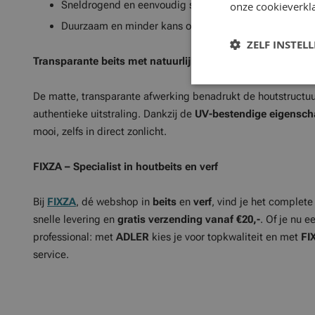
Sneldrogend en eenvoudig schoonmaken met water
onze cookieverkla
Duurzaam en minder kans op vergeling
ZELF INSTEL
Transparante beits met natuurlijk effect
De matte, transparante afwerking benadrukt de houtstructu
authentieke uitstraling. Dankzij de
UV-bestendige eigensc
mooi, zelfs in direct zonlicht.
FIXZA – Specialist in houtbeits en verf
Bij
FIXZA
, dé webshop in
beits
en
verf
, vind je het complet
snelle levering en
gratis verzending vanaf €20,-
. Of je nu e
professional: met
ADLER
kies je voor topkwaliteit en met
FI
service.