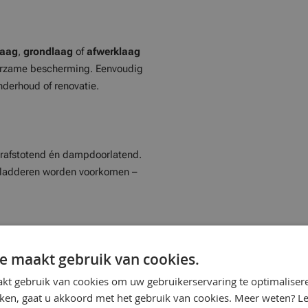
laag
,
grondlaag
of
afwerklaag
uurzame bescherming. Eenvoudig
nderhoud of renovatie.
rafstotend én dampdoorlatend.
bladderen worden voorkomen –
e maakt gebruik van cookies.
ts
met veel voordelen:
kt gebruik van cookies om uw gebruikerservaring te optimaliser
kken, gaat u akkoord met het gebruik van cookies. Meer weten? L