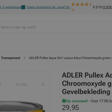
 1-2 werkdagen
Gratis verzending NL vanaf 20,-
9.2/10 (
2.878
Transparant
ADLER Pullex Aqua 3in1 Lazuur kleur Chroomoxyde groen – 
ADLER Pullex Aq
Chroomoxyde gr
Gevelbekleding 
Op voorraad
- Voor 17:00 b
29,95