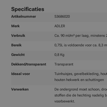
Specificaties
Meer
Artikelnummer
53686020
informatie
Merk
ADLER
Verbruik
Ca. 90 ml/m² per laag, minstens 
Bereik
0,75L is voldoende voor ca. 8,3 m
Gewicht
0,8 Kg
Dekkend/transparant
Transparant
Ideaal voor
Tuinhuisjes, gevelbekleding, hout
houten hekwerk en schuttingen
Verwerken
De ondergrond moet schoon, droog,
stoffen die de hechting nadelig 
voorbewerkt.