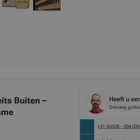
Heeft u ee
its Buiten –
Ontvang gratis
zame
+31 (0)528 - 204 035