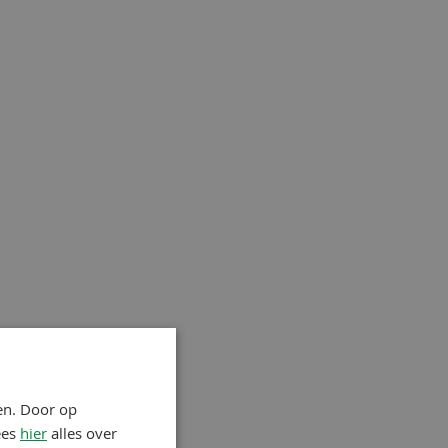
en. Door op
ees
hier
alles over