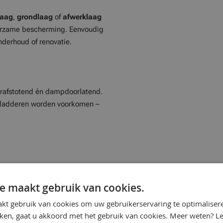
laag
,
grondlaag
of
afwerklaag
uurzame bescherming. Eenvoudig
nderhoud of renovatie.
rafstotend én dampdoorlatend.
bladderen worden voorkomen –
ts
met veel voordelen:
e maakt gebruik van cookies.
kt gebruik van cookies om uw gebruikerservaring te optimaliser
kken, gaat u akkoord met het gebruik van cookies. Meer weten? L