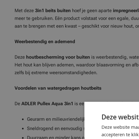
Met deze
3in1 beits buiten
hoef je geen aparte
impregneer
meer te gebruiken. Eén product volstaat voor een egale, d
aan te brengen met een kwast – geschikt voor nieuw hout, o
Weerbestendig en ademend
Deze
houtbescherming voor buiten
is weerbestendig, wate
Het hout kan blijven ademen, waardoor blaasvorming en af
zelfs bij extreme weersomstandigheden.
Voordelen van watergedragen houtbeits
De
ADLER Pullex Aqua 3in1
is een
watergedragen houtbei
Deze websit
Geurarm en milieuvriendelijk (minder VOS)
Deze website maa
Sneldrogend en eenvoudig schoonmaken met water
accepteren te kli
Duurzaam en minder kans op vergeling