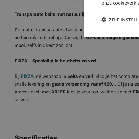
onze cookieverkla
Transparante beits met natuurlijk effect
ZELF INSTEL
De matte, transparante afwerking benadrukt de houtstructu
authentieke uitstraling. Dankzij de
UV-bestendige eigensc
mooi, zelfs in direct zonlicht.
FIXZA – Specialist in houtbeits en verf
Bij
FIXZA
, dé webshop in
beits
en
verf
, vind je het complet
snelle levering en
gratis verzending vanaf €20,-
. Of je nu e
professional: met
ADLER
kies je voor topkwaliteit en met
FI
service.
Specificaties