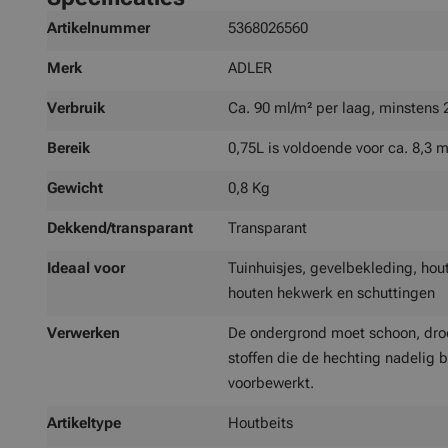
Meer
Artikelnummer
5368026560
informatie
Merk
ADLER
Verbruik
Ca. 90 ml/m² per laag, minstens 
Bereik
0,75L is voldoende voor ca. 8,3 m
Gewicht
0,8 Kg
Dekkend/transparant
Transparant
Ideaal voor
Tuinhuisjes, gevelbekleding, hout
houten hekwerk en schuttingen
Verwerken
De ondergrond moet schoon, droog,
stoffen die de hechting nadelig 
voorbewerkt.
Artikeltype
Houtbeits