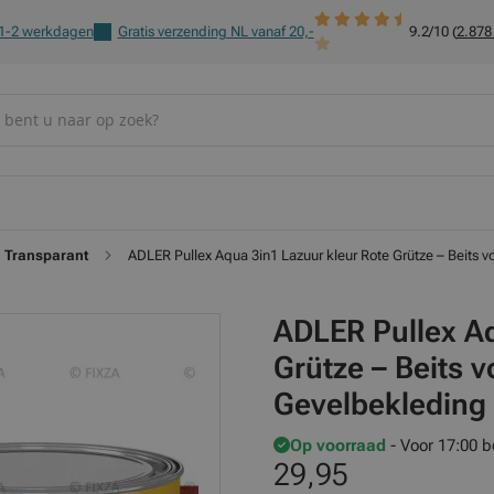
 1-2 werkdagen
Gratis verzending NL vanaf 20,-
9.2/10 (
2.878
Transparant
ADLER Pullex Aqua 3in1 Lazuur kleur Rote Grütze – Beits v
ADLER Pullex Aq
Grütze – Beits 
Gevelbekleding 
Op voorraad
- Voor 17:00 b
29,95