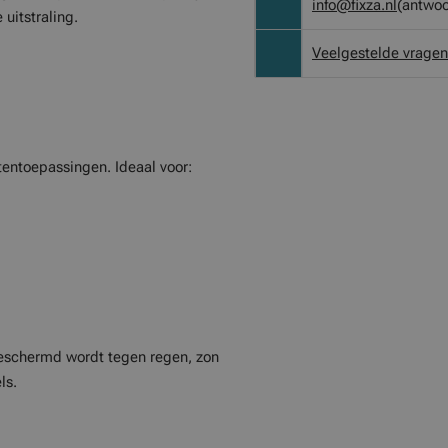
info@fixza.nl
(antwoo
 uitstraling.
Veelgestelde vragen
tentoepassingen. Ideaal voor:
 beschermd wordt tegen regen, zon
ls.