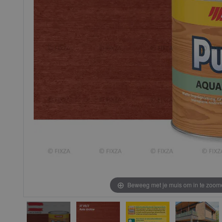
gallerij
gallerij
Beweeg met je muis om in te zoom