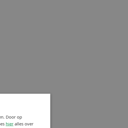
en. Door op
ees
hier
alles over