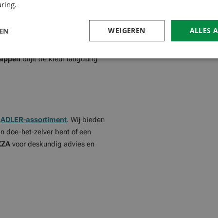
ring.
LEN
WEIGEREN
ALLES 
ur en geeft een warme,
happen
blijft de kleur langdurig
e
ADLER-assortiment
. Wij bieden
en doe-het-zelver bent of een
XZA
voor deskundig advies en