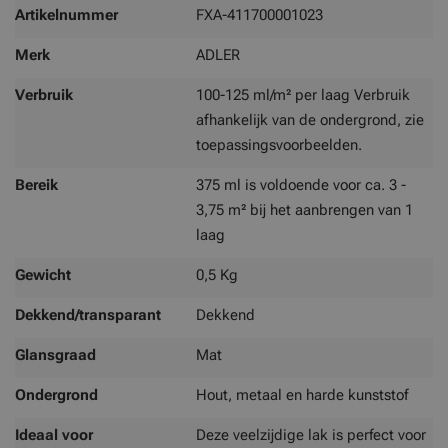
Meer
Artikelnummer
FXA-411700001023
informatie
Merk
ADLER
Verbruik
100-125 ml/m² per laag Verbruik
afhankelijk van de ondergrond, zie
toepassingsvoorbeelden.
Bereik
375 ml is voldoende voor ca. 3 -
3,75 m² bij het aanbrengen van 1
laag
Gewicht
0,5 Kg
Dekkend/transparant
Dekkend
Glansgraad
Mat
Ondergrond
Hout, metaal en harde kunststof
Ideaal voor
Deze veelzijdige lak is perfect voor