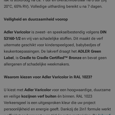
lak is stofdroog na ca. 1 uur en overschilderbaar na 6 uur (bij
20°C, 65% RV). Volledige uitharding bereikt u na 7 dagen.
Veiligheid en duurzaamheid voorop
Adler Varicolor
is zweet- en speekselbestendig volgens
DIN
53160-1/2
en vrij van schadelijke stoffen. Dit maakt de verf
uitermate geschikt voor kinderspeelgoed, babybedjes of
keukentoepassingen. De lakverf draagt het
ADLER Green
Label
, is
Cradle to Cradle Certified™ Bronze
en bevat geen
allergenen of schadelijke weekmakers.
Waarom kiezen voor Adler Varicolor in RAL 1023?
U kiest met
Adler Varicolor
voor een hoogwaardige, duurzame
en veilige
kozijnen verf buiten
én binnen. RAL 1023
Verkeersgeel is een uitgesproken kleur die uw project
persoonlijkheid en energie geeft. Dankzij de 2in1 formule werkt