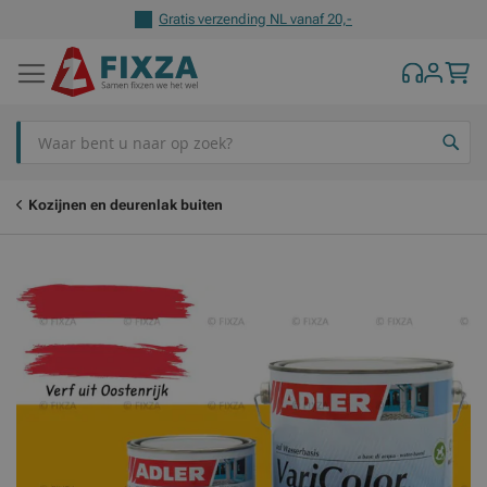
Gratis verzending NL vanaf 20,-
Z
Kozijnen en deurenlak buiten
Ga
Ga
naar
naar
het
het
einde
begin
van
van
de
de
afbeeldingen-
afbeeldingen-
gallerij
gallerij