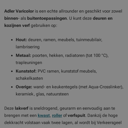
Adler Varicolor
is een echte allrounder en geschikt voor zowel
binnen
- als
buitentoepassingen
. U kunt deze
deuren en
kozijnen verf
gebruiken op:
Hout:
deuren, ramen, meubels, tuinmeubilair,
lambrisering
Metaal:
poorten, hekken, radiatoren (tot 100 °C),
trapleuningen
Kunststof:
PVC ramen, kunststof meubels,
schakelkasten
Overige:
wand- en keukentegels (met Aqua-Crosslinker),
keramiek, glas, natuursteen
Deze
lakverf
is sneldrogend, geurarm en eenvoudig aan te
brengen met een
kwast
,
roller
of
verfspuit
. Dankzij de hoge
dekkracht volstaan vaak twee lagen, al wordt bij Verkeersgeel