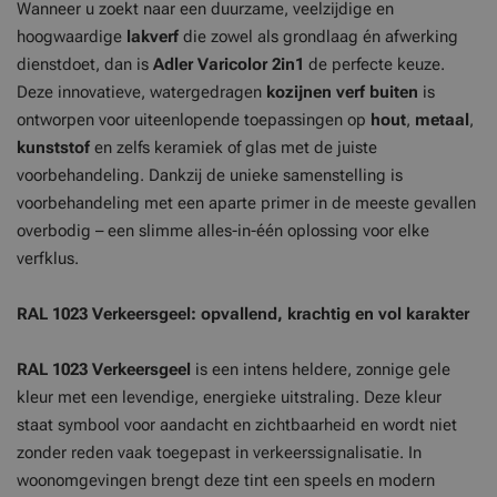
Wanneer u zoekt naar een duurzame, veelzijdige en
hoogwaardige
lakverf
die zowel als grondlaag én afwerking
dienstdoet, dan is
Adler Varicolor 2in1
de perfecte keuze.
Deze innovatieve, watergedragen
kozijnen verf buiten
is
ontworpen voor uiteenlopende toepassingen op
hout
,
metaal
,
kunststof
en zelfs keramiek of glas met de juiste
voorbehandeling. Dankzij de unieke samenstelling is
voorbehandeling met een aparte primer in de meeste gevallen
overbodig – een slimme alles-in-één oplossing voor elke
verfklus.
RAL 1023 Verkeersgeel: opvallend, krachtig en vol karakter
RAL 1023 Verkeersgeel
is een intens heldere, zonnige gele
kleur met een levendige, energieke uitstraling. Deze kleur
staat symbool voor aandacht en zichtbaarheid en wordt niet
zonder reden vaak toegepast in verkeerssignalisatie. In
woonomgevingen brengt deze tint een speels en modern