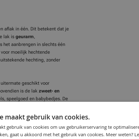
en aflak in één. Dit betekent dat je
e lak is
geurarm
,
is het aanbrengen in slechts één
s voor moeilijk hechtende
 uitstekende hechting, zonder
uitermate geschikt voor
ovendien is de lak
zweet- en
els, speelgoed en babybedjes. De
t duurzaamheid en veiligheid voor
e maakt gebruik van cookies.
kt gebruik van cookies om uw gebruikerservaring te optimaliser
kken, gaat u akkoord met het gebruik van cookies. Meer weten? L