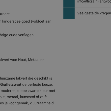
info@fixza.nl
(antwoo
Veelgestelde vragen
kkracht
n kinderspeelgoed (voldoet aan
htige oude verflagen
kverf voor Hout, Metaal en
 duurzame lakverf die geschikt is
Grafietzwart
de perfecte keuze.
moderne, diepe zwarte kleur met
ut, metaal, kunststof of zelfs
es je voor gemak, duurzaamheid