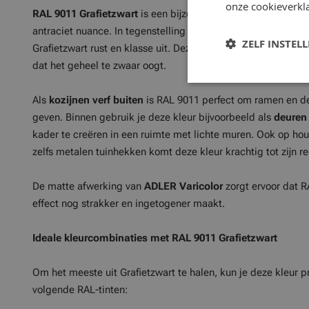
onze cookieverkla
RAL 9011 Grafietzwart
is een bijzonder diepe, bijna fluweel
antraciet nuance. In tegenstelling tot het hardere, industriël
ZELF INSTEL
Grafietzwart rust en klasse uit. Deze kleur is ideaal voor wi
dat het geheel te zwaar oogt.
Als
kozijnen verf buiten
is RAL 9011 perfect om ramen en d
geven. Binnen gebruik je deze kleur bijvoorbeeld als
deuren 
kader te creëren in een ruimte met lichte muren. Ook op ho
zelfs metalen tuinhekken komt deze kleur krachtig tot zijn re
De matte afwerking van
ADLER Varicolor
zorgt ervoor dat RA
effect nog strakker en ingetogener maakt.
Ideale kleurcombinaties met RAL 9011 Grafietzwart
Om het meeste uit Grafietzwart te halen, kun je deze kleur
volgende RAL-tinten: