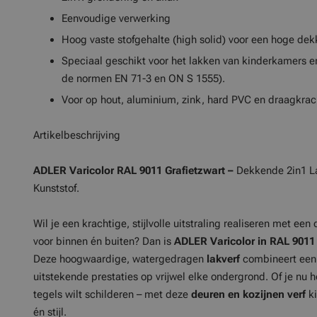
Eenvoudige verwerking
Hoog vaste stofgehalte (high solid) voor een hoge de
Speciaal geschikt voor het lakken van kinderkamers e
de normen EN 71-3 en ON S 1555).
Voor op hout, aluminium, zink, hard PVC en draagkrac
Artikelbeschrijving
ADLER Varicolor RAL 9011 Grafietzwart –
Dekkende 2in1 La
Kunststof.
Wil je een krachtige, stijlvolle uitstraling realiseren met een
voor binnen én buiten? Dan is
ADLER Varicolor in RAL 9011 
Deze hoogwaardige, watergedragen
lakverf
combineert een 
uitstekende prestaties op vrijwel elke ondergrond. Of je nu ho
tegels wilt schilderen – met deze
deuren en kozijnen verf
ki
én stijl.