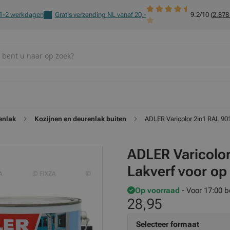
 1-2 werkdagen
Gratis verzending NL vanaf 20,-
9.2/10 (
2.878
enlak
Kozijnen en deurenlak buiten
ADLER Varicolor 2in1 RAL 901
ADLER Varicolor
Lakverf voor op
Op voorraad
- Voor 17:00 b
28,95
Selecteer formaat