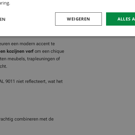
ring.
achtige zwarttint met een subtiele
e zwart (zoals RAL 9005), straalt
LEN
WEIGEREN
ALLES 
e contrast wil aanbrengen zonder
euren een modern accent te
en kozijnen verf
om een chique
uten meubels, trapleuningen of
cht.
L 9011 niet reflecteert, wat het
 prachtig combineren met de