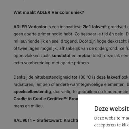
Wat maakt ADLER Varicolor uniek?
ADLER Varicolor
is een innovatieve
2in1 lakverf
: grondverf 
geen aparte primer nodig hebt. Zo bespaar je tijd én geld. D
milieuvriendelijk en snel drogend. Door zijn hoge dekkracht 
of twee lagen mogelijk, afhankelijk van de ondergrond. Zelf
oppervlakken zoals
kunststof
en
metaal
biedt deze lak een
extra voorbereiding met aparte primers.
Dankzij de hittebestendigheid tot 100 °C is deze
lakverf
ook 
radiatoren, lampen of andere warmtegevoelige elementen. B
speekselbestendig
, dus veilig te gebruiken op kindermeub
Cradle to Cradle Certified™ Bronze
certificering garandeer
mens en milieu.
Deze websit
Deze website maa
RAL 9011 – Grafietzwart: Krachtig. Elegant. Tijdloos.
accepteren te kli