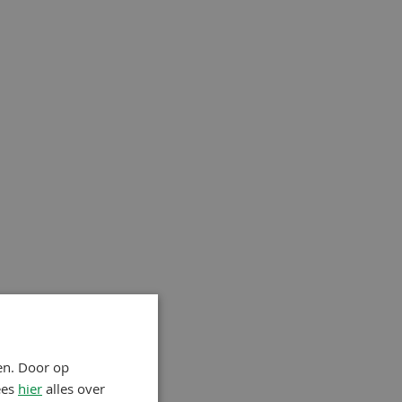
en. Door op
ees
hier
alles over