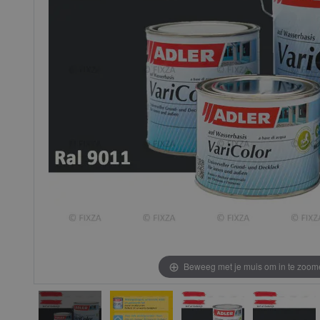
gallerij
gallerij
Beweeg met je muis om in te zoom