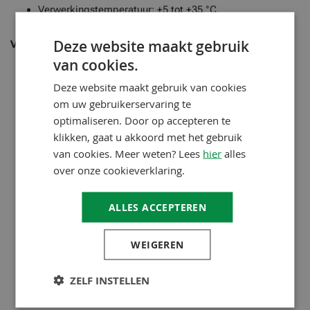
Verwerkingstemperatuur: +5 tot +35 °C.
Deze website maakt gebruik
Verwerkings-tips
van cookies.
Directe blootstelling aan zon en/of wind kan leiden tot
versnelde huidvorming tijdens de verwerking.
Deze website maakt gebruik van cookies
De uithardingstijd is afhankelijk van de
om uw gebruikerservaring te
omgevingsomstandigheden. Het neemt toe bij lage
optimaliseren. Door op accepteren te
temperatuur en hoge luchtvochtigheid en neemt af bij
klikken, gaat u akkoord met het gebruik
hogere temperatuur en lage luchtvochtigheid.
van cookies. Meer weten? Lees
hier
alles
over onze cookieverklaring.
Om de individuele ondergrondhechting en
materiaalcompatibiliteit te controleren, raden we aan
ALLES ACCEPTEREN
een klein testgebied te creëren om de waterdichte
afdichtingspasta op een goede hechting met de
ondergrond te testen.
WEIGEREN
Niet gebruiken in de regen.
ZELF INSTELLEN
Bescherm de verse waterdichte afdichtings pasta tegen
regen.