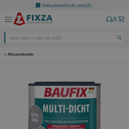
Gratis verzending NL vanaf 20,-
Z
Alle producten
Ga
Ga
naar
naar
het
het
einde
begin
van
van
de
de
afbeeldingen-
afbeeldingen-
gallerij
gallerij