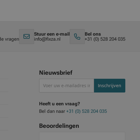
Stuur een e-mail
Bel ons
de vragen
info@fixza.nl
+31 (0) 528 204 035
Nieuwsbrief
Abonneer
Inschrijven
je
op
Heeft u een vraag?
onze
Bel dan naar
+31 (0) 528 204 035
nieuwsbrief
Beoordelingen