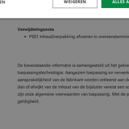
Opslag/Houdbaarheid
LEN
WEIGEREN
ALLES 
Koel, droog en vorstvrij opgeslagen in de gesloten 
aankoop.
Verwijderingsnota
P501 Inhoud/verpakking afvoeren in overeenstemming
De bovenstaande informatie is samengesteld uit het gebie
toepassingstechnologie. Aangezien toepassing en verwerki
aansprakelijkheid van de fabrikant worden ontleend aan de
dan of afwijkt van de inhoud van de bijsluiter vereist een s
zijn onze algemene voorwaarden van toepassing. Met de pu
geldigheid.