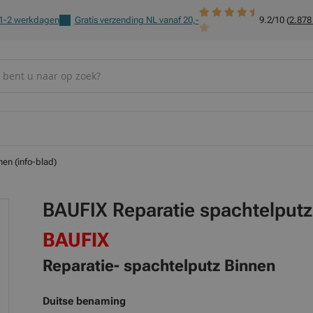
 1-2 werkdagen
Gratis verzending NL vanaf 20,-
9.2/10 (
2.878
en (info-blad)
BAUFIX Reparatie spachtelputz 
BAUFIX
Reparatie- spachtelputz Binnen
Duitse benaming