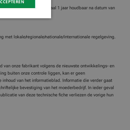
ACCEPTEREN
originele verpakking, minimaal 1 jaar houdbaar na datum van
 met lokale/regionale/nationale/internationale regelgeving.
d van onze fabrikant volgens de nieuwste ontwikkelings- en
ng buiten onze controle liggen, kan er geen
 inhoud van het informatieblad. Informatie die verder gaat
chriftelijke bevestiging van het moederbedrijf. In ieder geval
blicatie van deze technische fiche verliezen de vorige hun