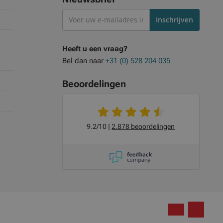
Abonneer
Inschrijven
je
op
Heeft u een vraag?
onze
Bel dan naar
+31 (0) 528 204 035
nieuwsbrief
Beoordelingen
9.2/10
2.878 beoordelingen