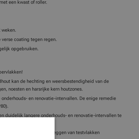
et een kwast of roller.
2 weken.
 verse coating tegen regen.
elijk opgebruiken.
pervlakken!
dhout kan de hechting en weersbestendigheid van de
ngen, noesten en harsrijke kern houtzones.
onderhouds- en renovatie-intervallen. De enige remedie
P80).
en duidelijk langere onderhouds- en renovatie-intervallen te
e ondergrond door het aanleggen van testvlakken