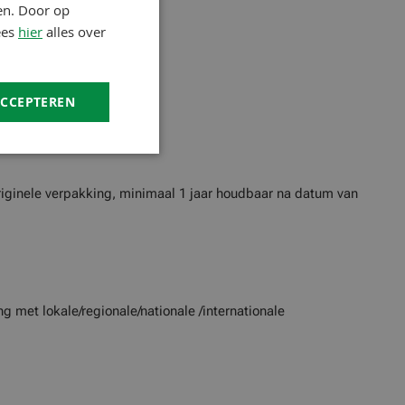
en. Door op
ees
hier
alles over
 en afwasmiddel..
ACCEPTEREN
originele verpakking, minimaal 1 jaar houdbaar na datum van
 met lokale/regionale/nationale /internationale