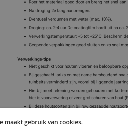
Roer het materiaal goed door en breng het snel aan m
Na droging 2e laag aanbrengen.
Eventueel verdunnen met water (max. 10%).
Droging: ca. 2-4 uur De coatingfilm hardt uit na ca. 
Verwerkingstemperatuur: +5 tot +25°C. Bescherm de
Geopende verpakkingen goed sluiten en zo snel mog
Verwerkings-tips
Niet geschikt voor houten vloeren en beloopbare op
Bij geschaafd lariks en met name harshoudend naal
tuinbeits verminderd zijn, vooral bij liggende jaarri
Hierbij moet rekening worden gehouden met kortere 
hier is voorverwering of zeer grof schuren van hout (
Bij deze houtsoorten zijn bij ruw gezaagde houtsoort
verwachten.
e maakt gebruik van cookies.
Compatibiliteit, hechting en kleurschakering met d