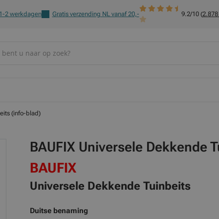
 1-2 werkdagen
Gratis verzending NL vanaf 20,-
9.2/10 (
2.878
ts (info-blad)
BAUFIX Universele Dekkende Tui
BAUFIX
Universele Dekkende Tuinbeits
Duitse benaming