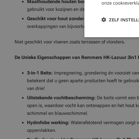
Maathoudende houten bouwelementen:
Deze beits 
onze cookieverkla
gebruikt voor kozijnen en deuren.
Geschikt voor hout zonder bodemcontact:
Zoals sch
ZELF INSTEL
overkappingen van bijvoorbeeld Douglas-hout.
Niet geschikt voor vloeren zoals terrassen of vlonders.
De Unieke Eigenschappen van Remmers HK-Lazuur 3in1 
3-in-1 Beits:
Impregnering, grondering én voorziet van
betekent dat u geen aparte producten hoeft te gebrui
van drie!
Uitstekende vochtbescherming:
De beits vormt een b
open is, waardoor vocht kan ontsnappen en het hout 
schimmel en blauwschimmel.
Hydrofobe werking:
Waterafstotend vermogen zorgt vo
oppervlakken.