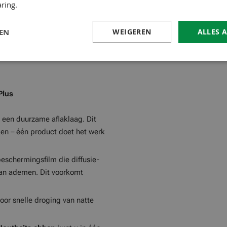
kan ook als grondering worden
ring.
uttingen, gevels en
LEN
WEIGEREN
ALLES 
Plus
 een duurzame aflaklaag. Dit
ken – één product doet het werk
eschermingsfilm die diffusie-
kan ademen. Dit voorkomt
or snelle droging van natte