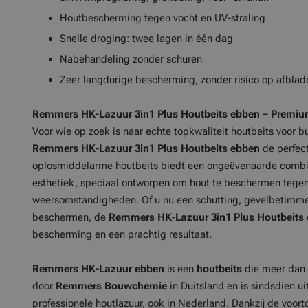
Houtbescherming tegen vocht en UV-straling
Snelle droging: twee lagen in één dag
Nabehandeling zonder schuren
Zeer langdurige bescherming, zonder risico op afblad
Remmers HK-Lazuur 3in1 Plus Houtbeits
ebben
– Premiu
Voor wie op zoek is naar echte topkwaliteit houtbeits voor b
Remmers HK-Lazuur 3in1 Plus Houtbeits
ebben
de perfec
oplosmiddelarme houtbeits biedt een ongeëvenaarde combi
esthetiek, speciaal ontworpen om hout te beschermen tege
weersomstandigheden. Of u nu een schutting, gevelbetimmer
beschermen, de
Remmers HK-Lazuur 3in1 Plus
Houtbeits
bescherming en een prachtig resultaat.
Remmers HK-Lazuur ebben
is een
houtbeits
die meer dan 
door
Remmers Bouwchemie
in Duitsland en is sindsdien u
professionele houtlazuur, ook in Nederland. Dankzij de voor