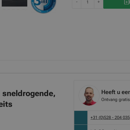
-
+
Heeft u ee
, sneldrogende,
Ontvang gratis
its
+31 (0)528 - 204 035