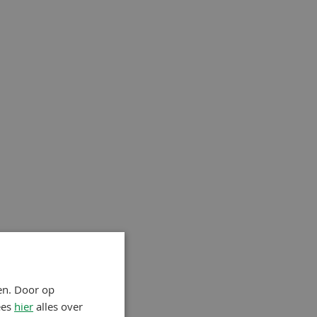
en. Door op
ees
hier
alles over