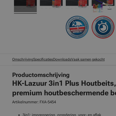
Omschrijving
Specificaties
Downloads
Vaak samen gekocht
Productomschrijving
HK-Lazuur 3in1 Plus Houtbeits
premium houtbeschermende be
Artikelnummer: FXA-5454
3in1: impregnering, grondering, voor- en aflak