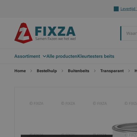
Levertijd
Zoek
Assortiment
Alle producten
Kleurtesters beits
Home
Bestelhulp
Buitenbeits
Transparant
H
Ga
Ga
naar
naar
het
het
einde
begin
van
van
de
de
afbeeldingen-
afbeeldingen-