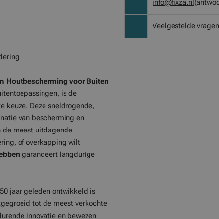
info@fixza.nl
(antwoo
Veelgestelde vragen
dering
m Houtbescherming voor Buiten
uitentoepassingen, is de
te keuze. Deze sneldrogende,
natie van bescherming en
n de meest uitdagende
ing, of overkapping wilt
ebben
garandeert langdurige
50 jaar geleden ontwikkeld is
itgegroeid tot de meest verkochte
tdurende innovatie en bewezen