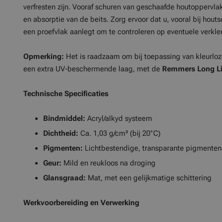
verfresten zijn. Vooraf schuren van geschaafde houtoppervla
en absorptie van de beits. Zorg ervoor dat u, vooral bij hout
een proefvlak aanlegt om te controleren op eventuele verkl
Opmerking:
Het is raadzaam om bij toepassing van kleurloze
een extra UV-beschermende laag, met de
Remmers Long Li
Technische Specificaties
Bindmiddel:
Acryl/alkyd systeem
Dichtheid:
Ca. 1,03 g/cm³ (bij 20°C)
Pigmenten:
Lichtbestendige, transparante pigmenten
Geur:
Mild en reukloos na droging
Glansgraad:
Mat, met een gelijkmatige schittering
Werkvoorbereiding en Verwerking