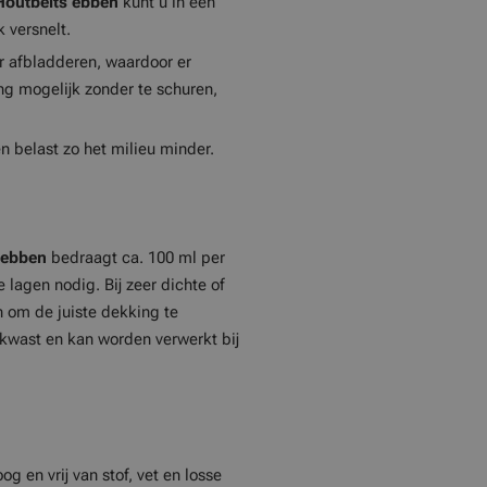
Houtbeits
ebben
kunt u in één
 versnelt.
er afbladderen, waardoor er
g mogelijk zonder te schuren,
 belast zo het milieu minder.
ebben
bedraagt ca. 100 ml per
 lagen nodig. Bij zeer dichte of
n om de juiste dekking te
kwast en kan worden verwerkt bij
 en vrij van stof, vet en losse