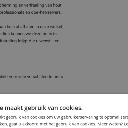
cherming en verfraaiing van hout
professionals en doe-het-zelvers.
aan huis of afhalen in onze winkel,
endien kunnen we deze beits in
straling krijgt die u wenst – en
chikt voor vele verschillende beits
 voor hekwerken, schuttingen,
e maakt gebruik van cookies.
fect voor rolluiken,
kt gebruik van cookies om uw gebruikerservaring te optimaliser
.
kken, gaat u akkoord met het gebruik van cookies. Meer weten? L