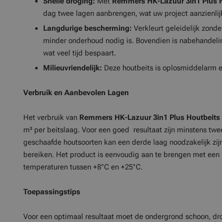
Snelle droging:
Met
Remmers HK-Lazuur 3in1 Plus 
dag twee lagen aanbrengen, wat uw project aanzienlijk
Langdurige bescherming:
Verkleurt geleidelijk zond
minder onderhoud nodig is. Bovendien is nabehandelin
wat veel tijd bespaart.
Milieuvriendelijk:
Deze houtbeits is oplosmiddelarm en
Verbruik en Aanbevolen Lagen
Het verbruik van
Remmers HK-Lazuur 3in1 Plus Houtbeits
m² per beitslaag. Voor een goed resultaat zijn minstens twee
geschaafde houtsoorten kan een derde laag noodzakelijk zij
bereiken. Het product is eenvoudig aan te brengen met een 
temperaturen tussen +8°C en +25°C.
Toepassingstips
Voor een optimaal resultaat moet de ondergrond schoon, droog