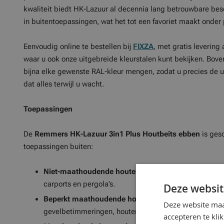
kwaliteit biedt HK-Lazuur al decennia lang betrouwbare bes
in buitentoepassingen, wat het tot een favoriet maakt onder 
Eenvoudig online te bestellen bij
FIXZA
, met gratis levering 
waar u ook onze uitgebreide kleurstalen kunt bekijken. Bov
bijna elke gewenste RAL-kleur mengen, zodat u precies de uit
dat alles terwijl u wacht.
Toepassingen
De
Remmers HK-Lazuur 3in1 Plus Houtbeits
ebben
is ges
toepassingen buiten:
Niet-maathoudende houten bouwelementen:
Ideaal
carports en pergola’s.
Deze websit
Beperkt maathoudende houten bouwelementen:
Per
Deze website maa
gevelbetimmeringen, houten blokhutten en tuinhuisjes
accepteren te kli