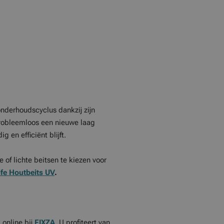
nderhoudscyclus dankzij zijn
robleemloos een nieuwe laag
en efficiënt blijft.
 of lichte beitsen te kiezen voor
fe Houtbeits UV
.
online bij
FIXZA
. U profiteert van