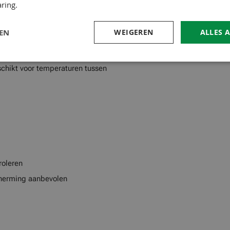
ring.
LEN
WEIGEREN
ALLES 
r het beste resultaat worden
een derde laag nodig zijn. De
schikt voor temperaturen tussen
roleren
scherming aanbevolen