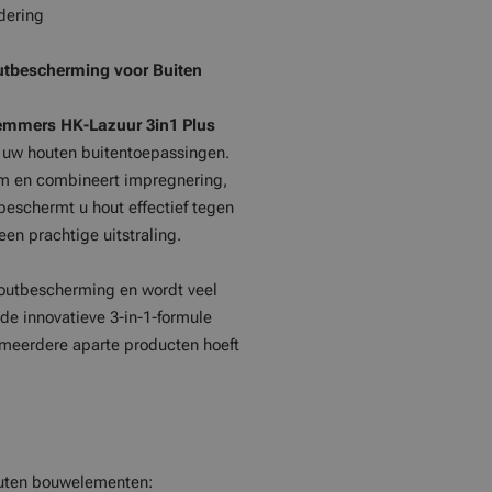
dering
tbescherming voor Buiten
emmers HK-Lazuur 3in1
Plus
r uw houten buitentoepassingen.
rm en combineert impregnering,
eschermt u hout effectief tegen
een prachtige uitstraling.
outbescherming en wordt veel
de innovatieve 3-in-1-formule
 meerdere aparte producten hoeft
houten bouwelementen: