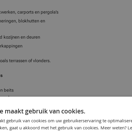
werken, carports en pergola’s
eringen, blokhutten en
d kozijnen en deuren
erkappingen
oals terrassen of vlonders.
us
n beits
orwerken
ademen
e maakt gebruik van cookies.
kt gebruik van cookies om uw gebruikerservaring te optimaliser
dresultaat
kken, gaat u akkoord met het gebruik van cookies. Meer weten? L