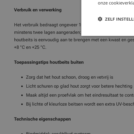
onze cookieverkla
Verbruik en verwerking
ZELF INSTEL
Het verbruik bedraagt ongeveer 100 ml per m² per laag. Voo
minstens twee lagen aangeraden; bij dichte houtsoorten kan 
houtbeits is eenvoudig aan te brengen met een kwast en ge
+8 °C en +25 °C.
Toepassingstips houtbeits buiten
Zorg dat het hout schoon, droog en vetvrij is
Licht schuren op glad hout zorgt voor betere hechting
Maak altijd een proefvlak om het eindresultaat te cont
Bij lichte of kleurloze beitsen wordt een extra UV-be
Technische eigenschappen