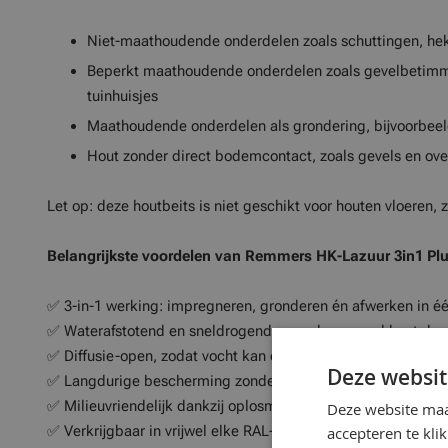
Niet-maathoudende onderdelen zoals schuttingen, hek
Beperkt maathoudende onderdelen zoals gevelbetimm
tuinhuisjes
Maathoudende onderdelen als grondering, bijvoorbeel
Hout zonder direct bodemcontact, zoals gevels en ov
Let op: deze houtbeits is niet geschikt voor houten vloeren, z
Belangrijkste voordelen van Remmers HK-Lazuur 3in1 Pl
✅ 3-in-1 werking: impregneren, gronderen én afwerken in éé
✅ Waterafstotend en sneldrogend, waardoor u snel kunt do
✅ Diffusie-open, zodat vocht kan ontsnappen en hout kan 
Deze websit
✅ Langdurige bescherming zonder afbladderen
✅ Milieuvriendelijk dankzij oplosmiddelarme samenstelling
Deze website maa
✅ Verkrijgbaar in vrijwel elke RAL-kleur voor een perfect ein
accepteren te kli