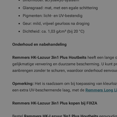
Bindmiddel: acryl/alkyd-systeem
Glansgraad: mat, met een egale schittering
Pigmenten: licht- en UV-bestendig
Geur: mild, vrijwel geurloos na droging
Dichtheid: ca. 1,03 g/cm³ (bij 20 °C)
Onderhoud en nabehandeling
Remmers HK-Lazuur 3in1 Plus Houtbeits
heeft een lange o
gelijkmatige verwering en duurzame bescherming. U kunt p
aanbrengen zonder te schuren, waardoor onderhoud eenvoudig 
Opmerking:
Het is raadzaam om bij toepassing van kleurloze
een extra UV-beschermende laag, met de
Remmers Long Li
Remmers HK-Lazuur 3in1 Plus kopen bij FIXZA
Bestel
Remmers HK-Lazuur 3in1 Plus Houtbeits
eenvoudig 