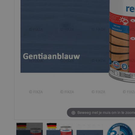
gallerij
gallerij
Beweeg met je muis om in te zoom