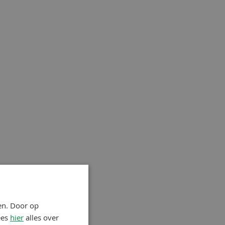
en. Door op
ees
hier
alles over