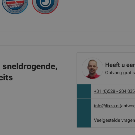
Heeft u ee
, sneldrogende,
Ontvang gratis
its
+31 (0)528 - 204 035
info@fixza.nl
(antwoo
Veelgestelde vragen