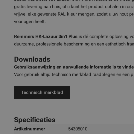
gratis levering aan huis, of u kunt het product ophalen in o
vrijwel elke gewenste RAL-kleur mengen, zodat u uw hout prec
voor ogen heeft.
Remmers HK-Lazuur 3in1 Plus
is dé complete oplossing vo
duurzame, professionele bescherming en een esthetisch fraai
Downloads
Gebruiksaanwijzing en aanvullende informatie is te vind
Voor gebruik altijd technisch merkblad raadplegen en een p
Technisch merkblad
Specificaties
Meer
Artikelnummer
54305010