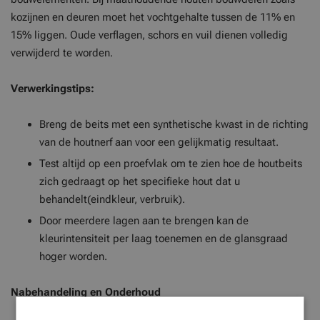
kozijnen en deuren moet het vochtgehalte tussen de 11% en
15% liggen. Oude verflagen, schors en vuil dienen volledig
verwijderd te worden.
Verwerkingstips:
Breng de beits met een synthetische kwast in de richting
van de houtnerf aan voor een gelijkmatig resultaat.
Test altijd op een proefvlak om te zien hoe de houtbeits
zich gedraagt op het specifieke hout dat u
behandelt(eindkleur, verbruik).
Door meerdere lagen aan te brengen kan de
kleurintensiteit per laag toenemen en de glansgraad
hoger worden.
Nabehandeling en Onderhoud