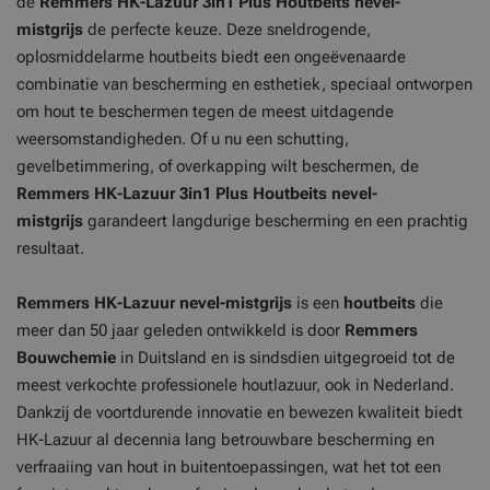
de
Remmers HK-Lazuur 3in1 Plus Houtbeits
nevel-
mistgrijs
de perfecte keuze. Deze sneldrogende,
oplosmiddelarme houtbeits biedt een ongeëvenaarde
combinatie van bescherming en esthetiek, speciaal ontworpen
om hout te beschermen tegen de meest uitdagende
weersomstandigheden. Of u nu een schutting,
gevelbetimmering, of overkapping wilt beschermen, de
Remmers HK-Lazuur 3in1 Plus
Houtbeits nevel-
mistgrijs
garandeert langdurige bescherming en een prachtig
resultaat.
Remmers HK-Lazuur nevel-mistgrijs
is een
houtbeits
die
meer dan 50 jaar geleden ontwikkeld is door
Remmers
Bouwchemie
in Duitsland en is sindsdien uitgegroeid tot de
meest verkochte professionele houtlazuur, ook in Nederland.
Dankzij de voortdurende innovatie en bewezen kwaliteit biedt
HK-Lazuur al decennia lang betrouwbare bescherming en
verfraaiing van hout in buitentoepassingen, wat het tot een