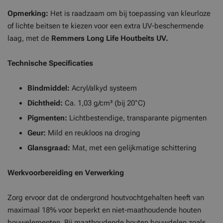
Opmerking:
Het is raadzaam om bij toepassing van kleurloze
of lichte beitsen te kiezen voor een extra UV-beschermende
laag, met de
Remmers Long Life Houtbeits UV.
Technische Specificaties
Bindmiddel:
Acryl/alkyd systeem
Dichtheid:
Ca. 1,03 g/cm³ (bij 20°C)
Pigmenten:
Lichtbestendige, transparante pigmenten
Geur:
Mild en reukloos na droging
Glansgraad:
Mat, met een gelijkmatige schittering
Werkvoorbereiding en Verwerking
Zorg ervoor dat de ondergrond houtvochtgehalten heeft van
maximaal 18% voor beperkt en niet-maathoudende houten
bouwelementen. Bij maathoudende houten bouwdelen zoals