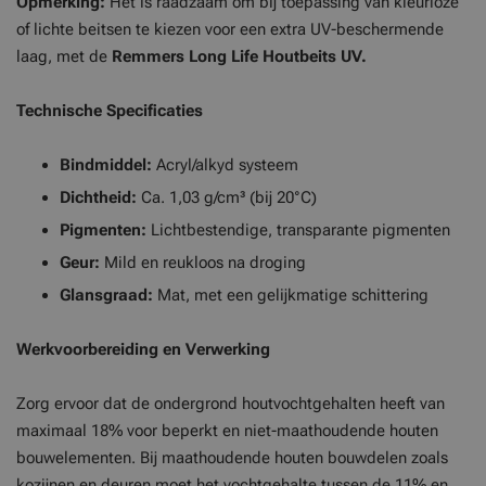
Opmerking:
Het is raadzaam om bij toepassing van kleurloze
of lichte beitsen te kiezen voor een extra UV-beschermende
laag, met de
Remmers Long Life Houtbeits UV.
Technische Specificaties
Bindmiddel:
Acryl/alkyd systeem
Dichtheid:
Ca. 1,03 g/cm³ (bij 20°C)
Pigmenten:
Lichtbestendige, transparante pigmenten
Geur:
Mild en reukloos na droging
Glansgraad:
Mat, met een gelijkmatige schittering
Werkvoorbereiding en Verwerking
Zorg ervoor dat de ondergrond houtvochtgehalten heeft van
maximaal 18% voor beperkt en niet-maathoudende houten
bouwelementen. Bij maathoudende houten bouwdelen zoals
kozijnen en deuren moet het vochtgehalte tussen de 11% en