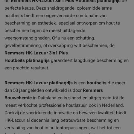
de
Remmers HK-Lazuur 3in1 Plus Houtbeits
platinagrijs
de
perfecte keuze. Deze sneldrogende, oplosmiddelarme
houtbeits biedt een ongeëvenaarde combinatie van
bescherming en esthetiek, speciaal ontworpen om hout te
beschermen tegen de meest uitdagende
weersomstandigheden. Of u nu een schutting,
gevelbetimmering, of overkapping wilt beschermen, de
Remmers HK-Lazuur 3in1 Plus
Houtbeits platinagrijs
garandeert langdurige bescherming en
een prachtig resultaat.
Remmers HK-Lazuur platinagrijs
is een
houtbeits
die meer
dan 50 jaar geleden ontwikkeld is door
Remmers
Bouwchemie
in Duitsland en is sindsdien uitgegroeid tot de
meest verkochte professionele houtlazuur, ook in Nederland.
Dankzij de voortdurende innovatie en bewezen kwaliteit biedt
HK-Lazuur al decennia lang betrouwbare bescherming en
verfraaiing van hout in buitentoepassingen, wat het tot een