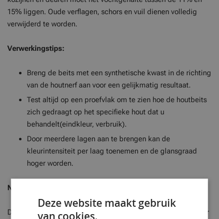
15% liggen. Oude verflagen, schors en vuil dienen volledig
verwijderd te worden.
Verwerkingstips:
Breng de beits met een synthetische kwast in de richting
van de houtnerf aan voor een gelijkmatig resultaat.
Test altijd op een proefvlak om te zien hoe de houtbeits
zich gedraagt op het specifieke hout dat u
behandelt(eindkleur, verbruik).
Door meerdere lagen aan te brengen kan de
kleurintensiteit per laag toenemen en de glansgraad
hoger worden.
Nabehandeling en Onderhoud
Deze website maakt gebruik
Dankzij de duurzame samenstelling van
Remmers HK-Lazuur
van cookies.