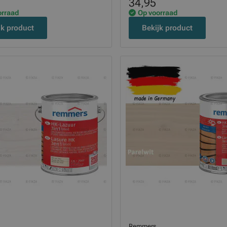
34,95
orraad
Op voorraad
jk product
Bekijk product
Remmers