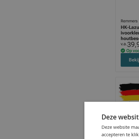
Remmers
HK-Lazuu
ivoorkle
houtbes
39,
v.a.
Op vo
Beki
Deze websit
Deze website maa
accepteren te kli