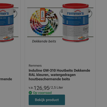
Remmers
Induline GW-310 Houtbeits Dekkende
RAL kleuren, watergedragen
ermende
houtbeschermende beits
126,95
v.a.
/ 2,5 Liter
Op voorraad
Bekijk product