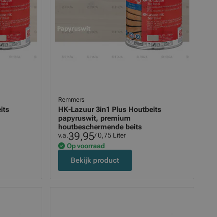
Remmers
its
HK-Lazuur 3in1 Plus Houtbeits
papyruswit, premium
houtbeschermende beits
39,95
v.a.
/ 0,75 Liter
Op voorraad
Bekijk product