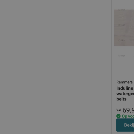
Remmers
Induline
waterge
beits
69,
v.a.
Op vo
Beki