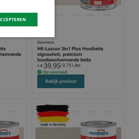
ACCEPTEREN
Remmers
its
HK-Lazuur 3in1 Plus Houtbeits
chermende
signaalwit, premium
houtbeschermende beits
39,95
v.a.
/ 0,75 Liter
Op voorraad
Bekijk product