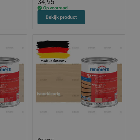
34,95
Op voorraad
Bekijk product
Remmers