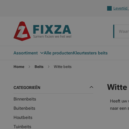
Levertijd
Zoek
Assortiment
Alle producten
Kleurtesters beits
Home
Beits
Witte beits
Witte
CATEGORIEËN
Binnenbeits
Heeft uw 
Buitenbeits
naar een 
Houtbeits
Tuinbeits