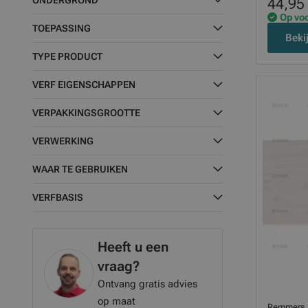
ONDERGROND
44,95
Op vo
TOEPASSING
Beki
TYPE PRODUCT
VERF EIGENSCHAPPEN
VERPAKKINGSGROOTTE
VERWERKING
WAAR TE GEBRUIKEN
VERFBASIS
Heeft u een
vraag?
Ontvang gratis advies
op maat
Remmers