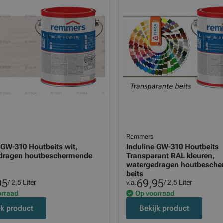
Remmers
 GW-310 Houtbeits wit,
Induline GW-310 Houtbeits
dragen houtbeschermende
Transparant RAL kleuren,
watergedragen houtbesch
beits
95
69,95
/ 2,5 Liter
v.a.
/ 2,5 Liter
orraad
Op voorraad
jk product
Bekijk product