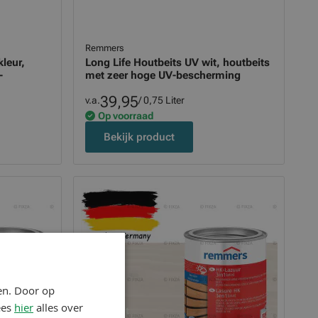
Remmers
kleur,
Long Life Houtbeits UV wit, houtbeits
-
met zeer hoge UV-bescherming
39,95
v.a.
/ 0,75 Liter
Op voorraad
Bekijk product
en. Door op
ees
hier
alles over