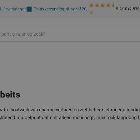
 1-2 werkdagen
Gratis verzending NL vanaf 20,-
9.2/10 (
2.878
 beits
witte houtwerk zijn charme verloren en ziet het er niet meer uitnodi
stralend middelpunt dat niet alleen mooi oogt, maar ook langdurig 