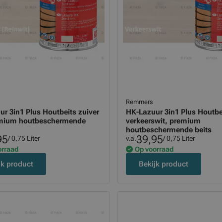
Remmers
r 3in1 Plus Houtbeits zuiver
HK-Lazuur 3in1 Plus Houtbe
emium houtbeschermende
verkeerswit, premium
houtbeschermende beits
95
39,95
/ 0,75 Liter
v.a.
/ 0,75 Liter
orraad
Op voorraad
jk product
Bekijk product