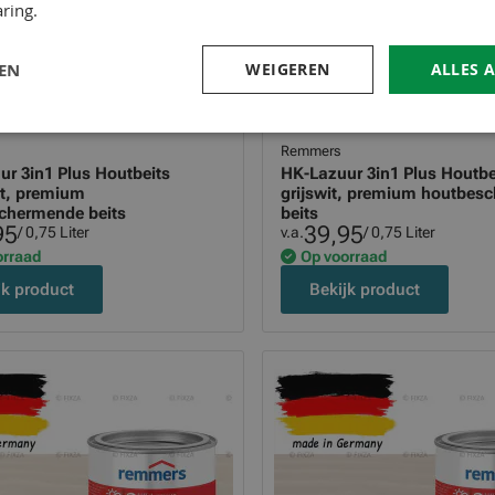
ring.
LEN
WEIGEREN
ALLES 
Remmers
r 3in1 Plus Houtbeits
HK-Lazuur 3in1 Plus Houtbe
t, premium
grijswit, premium houtbes
chermende beits
beits
95
39,95
/ 0,75 Liter
v.a.
/ 0,75 Liter
orraad
Op voorraad
jk product
Bekijk product