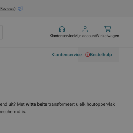
 Reviews
)
Klantenservice
Mijn account
Winkelwagen
Klantenservice
Bestelhulp
gend uit? Met
witte beits
transformeert u elk houtoppervlak
beschermd is.