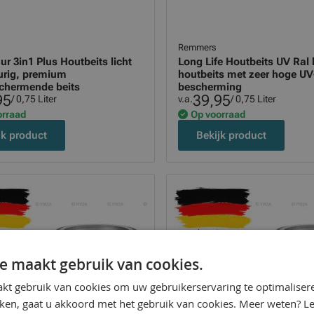
Remmers
r 3in1 Plus Houtbeits licht
Long Life Houtbeits UV Ral 
urig, premium
houtbeits met zeer hoge UV
chermende beits
bescherming
95
39,95
/ 0,75 Liter
v.a.
/ 0,75 Liter
orraad
Op voorraad
jk product
Bekijk product
e maakt gebruik van cookies.
kt gebruik van cookies om uw gebruikerservaring te optimaliser
kken, gaat u akkoord met het gebruik van cookies. Meer weten? L