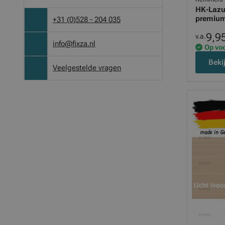
HK-Lazuu
premium
+31 (0)528 - 204 035
9,9
v.a.
info@fixza.nl
Op vo
Beki
Veelgestelde vragen