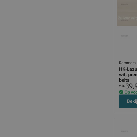
Remmers
HK-Lazuu
wit, pr
beits
39,
v.a.
Op vo
Beki