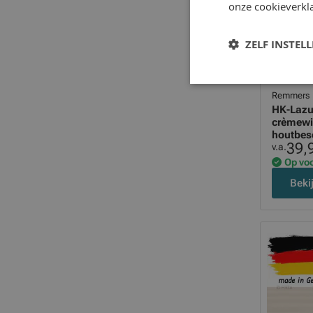
onze cookieverkla
ZELF INSTEL
Remmers
HK-Lazuu
crèmewi
houtbes
39,
v.a.
Op vo
Beki