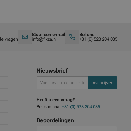
Stuur een e-mail
Bel ons
de vragen
info@fixza.nl
+31 (0) 528 204 035
Nieuwsbrief
Abonneer
Inschrijven
je
op
Heeft u een vraag?
onze
Bel dan naar
+31 (0) 528 204 035
nieuwsbrief
Beoordelingen