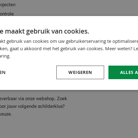
rojecten
ontrole
e maakt gebruik van cookies.
kt gebruik van cookies om uw gebruikerservaring te optimaliser
hikt voor het nauwkeurig
kken, gaat u akkoord met het gebruik van cookies. Meer weten? L
 beitst of een witklusje
ring.
 een nette afwerking zonder
LEN
WEIGEREN
ALLES 
 leverbaar via onze webshop. Zoek
oor jouw volgende schilderklus?
keuze.