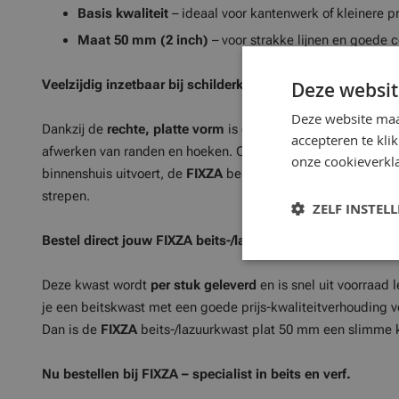
Basis kwaliteit
– ideaal voor kantenwerk of kleinere p
Maat 50 mm (2 inch)
– voor strakke lijnen en goede c
Veelzijdig inzetbaar bij schilderklussen
Deze websit
Deze website maa
Dankzij de
rechte, platte vorm
is deze kwast uitermate gesc
accepteren te kli
afwerken van randen en hoeken. Of je nu een houten schutting
onze cookieverkla
binnenshuis uitvoert, de
FIXZA
beits-/lazuurkwast zorgt voor
strepen.
ZELF INSTEL
Bestel direct jouw FIXZA beits-/lazuurkwast 40 mm
Deze kwast wordt
per stuk geleverd
en is snel uit voorraad
je een beitskwast met een goede prijs-kwaliteitverhouding v
Dan is de
FIXZA
beits-/lazuurkwast plat 50 mm een slimme 
Nu bestellen bij FIXZA – specialist in beits en verf.