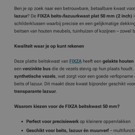
Ben je op zoek naar een betrouwbare, betaalbare kwast voo
lazuur
? De
FIXZA beits-/lazuurkwast plat 50 mm (2 inch)
i
schilderklussen waarbij precisie en een gelijkmatige dekking 
beitsen van houten meubels, tuinhuizen of kozijnen – zowel b
Kwaliteit waar je op kunt rekenen
Deze platte beitskwast van
FIXZA
heeft een
gelakte houten 
een
verzinkte bus
die de vezels stevig op hun plaats houdt.
synthetische vezels
, wat zorgt voor een goede verfopname é
beits of lazuur. Dit maakt deze kwast bijzonder geschikt voo
transparante lazuur
.
Waarom kiezen voor de FIXZA beitskwast 50 mm?
Perfect voor precisiewerk
op kleinere oppervlakken
Geschikt voor beits, lazuur én muurverf
– multifunct