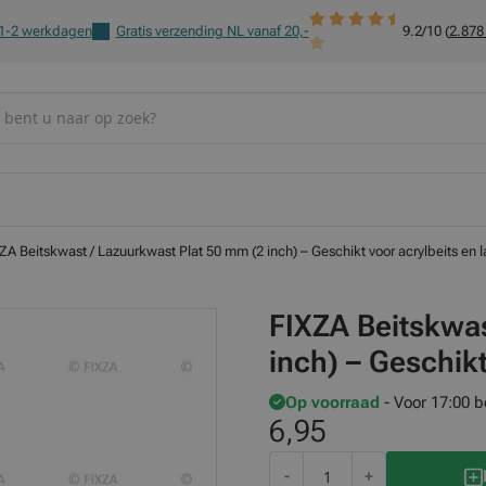
 1-2 werkdagen
Gratis verzending NL vanaf 20,-
9.2/10 (
2.878
ZA Beitskwast / Lazuurkwast Plat 50 mm (2 inch) – Geschikt voor acrylbeits en 
FIXZA Beitskwas
inch) – Geschikt
Op voorraad
- Voor 17:00 b
6,95
-
+