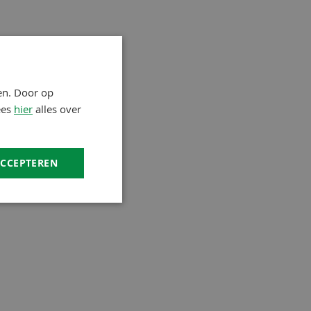
en. Door op
ees
hier
alles over
ACCEPTEREN