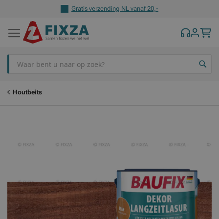
Gratis verzending NL vanaf 20,-
Z
Houtbeits
Ga
Ga
naar
naar
het
het
einde
begin
van
van
de
de
afbeeldingen-
afbeeldingen-
gallerij
gallerij