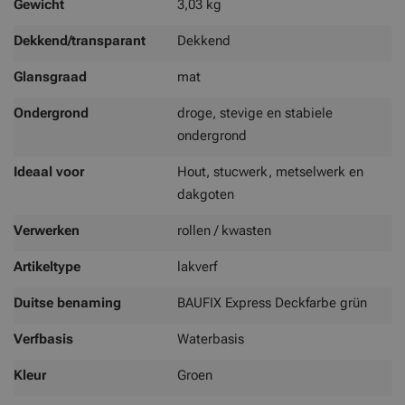
Gewicht
3,03 kg
Dekkend/transparant
Dekkend
Glansgraad
mat
Ondergrond
droge, stevige en stabiele
ondergrond
Ideaal voor
Hout, stucwerk, metselwerk en
dakgoten
Verwerken
rollen / kwasten
Artikeltype
lakverf
Duitse benaming
BAUFIX Express Deckfarbe grün
Verfbasis
Waterbasis
Kleur
Groen