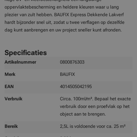
oppervlaktebescherming en heldere kleuren waar u lang
plezier van zult hebben. BAUFIX Express Dekkende Lakverf
hardt bijzonder snel uit, zodat u twee verflagen op dezelfde
dag kunt aanbrengen en uw project sneller kunt afronden.
Specificaties
Meer
Artikelnummer
0800876303
informatie
Merk
BAUFIX
EAN
4014505042195
Verbruik
Circa. 100ml/m². Bepaal het exacte
verbruik door een proefvlak op het
object aan te brengen.
Bereik
2,5L is voldoende voor ca. 25 m²