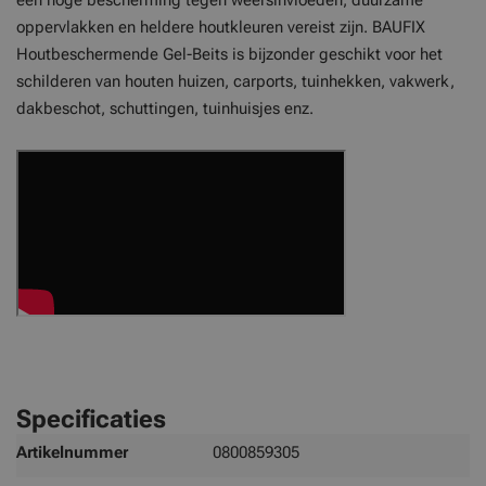
een hoge bescherming tegen weersinvloeden, duurzame
oppervlakken en heldere houtkleuren vereist zijn. BAUFIX
Houtbeschermende Gel-Beits is bijzonder geschikt voor het
schilderen van houten huizen, carports, tuinhekken, vakwerk,
dakbeschot, schuttingen, tuinhuisjes enz.
Specificaties
Meer
Artikelnummer
0800859305
informatie