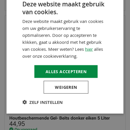
Deze website maakt gebruik
Op voorraad
van cookies.
Deze website maakt gebruik van cookies
om uw gebruikerservaring te
optimaliseren. Door op accepteren te
klikken, gaat u akkoord met het gebruik
van cookies. Meer weten? Lees
hier
alles
over onze cookieverklaring.
ALLES ACCEPTEREN
WEIGEREN
ZELF INSTELLEN
BAUFIX
Houtbeschermende Gel- Beits donker eiken 5 Liter
44,95
Op voorraad