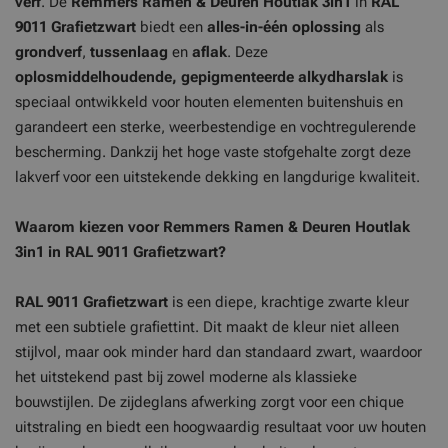
verf
. De
Remmers Ramen & Deuren Houtlak 3in1
in
RAL
9011 Grafietzwart
biedt een
alles-in-één oplossing
als
grondverf
,
tussenlaag
en
aflak
. Deze
oplosmiddelhoudende, gepigmenteerde alkydharslak
is
speciaal ontwikkeld voor houten elementen buitenshuis en
garandeert een sterke, weerbestendige en vochtregulerende
bescherming. Dankzij het hoge vaste stofgehalte zorgt deze
lakverf voor een uitstekende dekking en langdurige kwaliteit.
Waarom kiezen voor Remmers Ramen & Deuren Houtlak
3in1 in RAL 9011 Grafietzwart?
RAL 9011 Grafietzwart
is een diepe, krachtige zwarte kleur
met een subtiele grafiettint. Dit maakt de kleur niet alleen
stijlvol, maar ook minder hard dan standaard zwart, waardoor
het uitstekend past bij zowel moderne als klassieke
bouwstijlen. De zijdeglans afwerking zorgt voor een chique
uitstraling en biedt een hoogwaardig resultaat voor uw houten