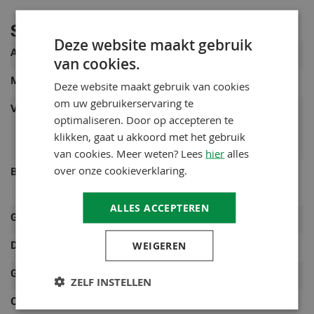
Specificaties
Deze website maakt gebruik
Meer
Artikelnummer
FXA-27099011
van cookies.
informatie
Merk
Remmers
Deze website maakt gebruik van cookies
om uw gebruikerservaring te
Verbruik
Ca. 50 - 70 ml/m² per laag, het
optimaliseren. Door op accepteren te
verbruik is afhankelijk van de
klikken, gaat u akkoord met het gebruik
ondergrond
van cookies. Meer weten? Lees
hier
alles
over onze cookieverklaring.
Bereik
0,75L is voldoende voor ca. 10 - 15
m² bij het aanbrengen van 1 laag
ALLES ACCEPTEREN
Gewicht
1,2 Kg
WEIGEREN
Dekkend/transparant
Dekkend
Glansgraad
Zijdeglans
ZELF INSTELLEN
Ondergrond
Hout