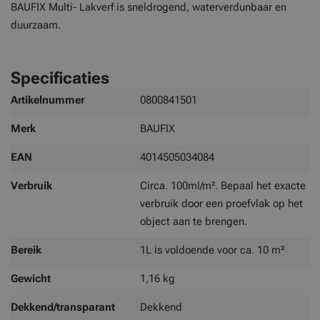
BAUFIX Multi- Lakverf is sneldrogend, waterverdunbaar en
duurzaam.
Specificaties
Meer
Artikelnummer
0800841501
informatie
Merk
BAUFIX
EAN
4014505034084
Verbruik
Circa. 100ml/m². Bepaal het exacte
verbruik door een proefvlak op het
object aan te brengen.
Bereik
1L is voldoende voor ca. 10 m²
Gewicht
1,16 kg
Dekkend/transparant
Dekkend