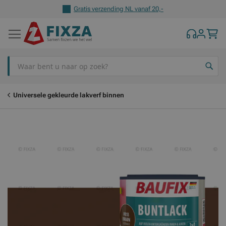
Gratis verzending NL vanaf 20,-
Z
Universele gekleurde lakverf binnen
Ga
Ga
naar
naar
het
het
einde
begin
van
van
de
de
afbeeldingen-
afbeeldingen-
gallerij
gallerij