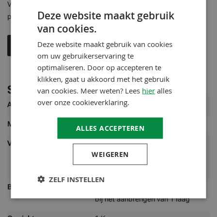
Voor gebruik altijd technisch merkblad raadplegen en een
Deze website maakt gebruik
proef opzetten
van cookies.
Deze website maakt gebruik van cookies
Technisch merkblad
om uw gebruikerservaring te
optimaliseren. Door op accepteren te
klikken, gaat u akkoord met het gebruik
Specificaties
van cookies. Meer weten? Lees
hier
alles
over onze cookieverklaring.
Meer
Artikelnummer
53257008
informatie
Merk
ADLER
ALLES ACCEPTEREN
Verbruik
100 ml/m² per laag Verbruik
WEIGEREN
afhankelijk van de ondergrond, zie
toepassingsvoorbeelden.
ZELF INSTELLEN
Bereik
0,75L is voldoende voor ca. 7,5 m²
bij het aanbrengen van 1 laag