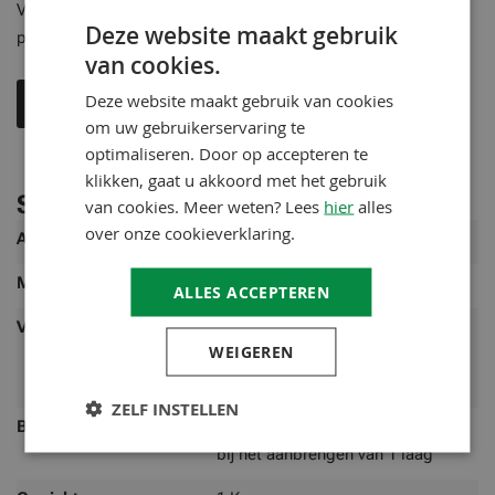
Voor gebruik altijd technisch merkblad raadplegen en een
Deze website maakt gebruik
proef opzetten
van cookies.
Deze website maakt gebruik van cookies
Technisch merkblad
om uw gebruikerservaring te
optimaliseren. Door op accepteren te
klikken, gaat u akkoord met het gebruik
Specificaties
van cookies. Meer weten? Lees
hier
alles
over onze cookieverklaring.
Meer
Artikelnummer
53253016
informatie
Merk
ADLER
ALLES ACCEPTEREN
Verbruik
100 ml/m² per laag Verbruik
WEIGEREN
afhankelijk van de ondergrond, zie
toepassingsvoorbeelden.
ZELF INSTELLEN
Bereik
0,75L is voldoende voor ca. 7,5 m²
bij het aanbrengen van 1 laag