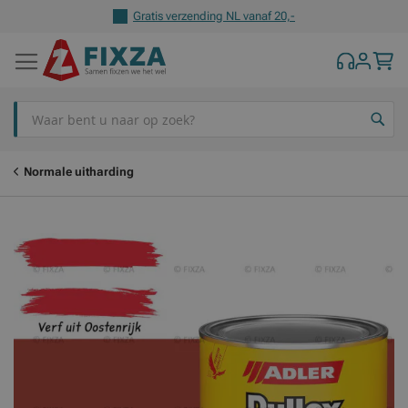
Gratis verzending NL vanaf 20,-
Z
Normale uitharding
Ga
Ga
naar
naar
het
het
einde
begin
van
van
de
de
afbeeldingen-
afbeeldingen-
gallerij
gallerij