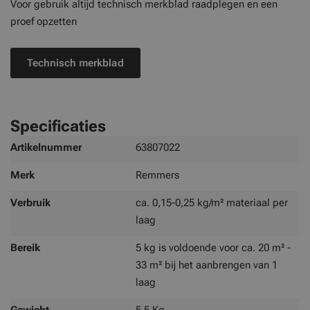
Voor gebruik altijd technisch merkblad raadplegen en een
proef opzetten
Technisch merkblad
Specificaties
Meer
Artikelnummer
63807022
informatie
Merk
Remmers
Verbruik
ca. 0,15-0,25 kg/m² materiaal per
laag
Bereik
5 kg is voldoende voor ca. 20 m² -
33 m² bij het aanbrengen van 1
laag