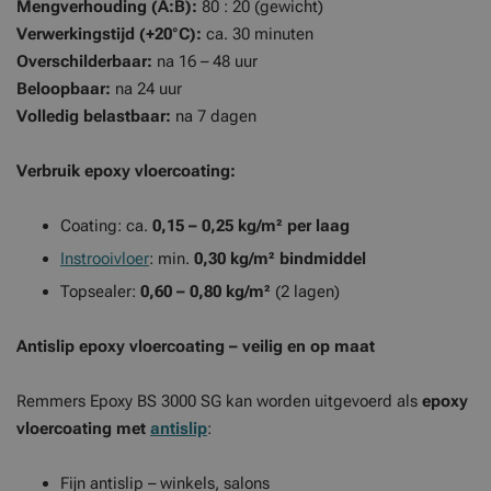
Mengverhouding (A:B):
80 : 20 (gewicht)
Verwerkingstijd (+20°C):
ca. 30 minuten
Overschilderbaar:
na 16 – 48 uur
Beloopbaar:
na 24 uur
Volledig belastbaar:
na 7 dagen
Verbruik epoxy vloercoating:
Coating: ca.
0,15 – 0,25 kg/m² per laag
Instrooivloer
: min.
0,30 kg/m² bindmiddel
Topsealer:
0,60 – 0,80 kg/m²
(2 lagen)
Antislip epoxy vloercoating – veilig en op maat
Remmers Epoxy BS 3000 SG kan worden uitgevoerd als
epoxy
vloercoating met
antislip
:
Fijn antislip – winkels, salons