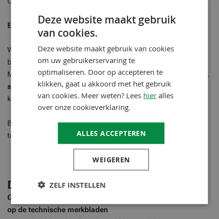
Oplossing: PU-topcoat of vermijden van direct zonlicht.
Deze website maakt gebruik
Epoxy vloercoating kopen bij FIXZA
van cookies.
Deze website maakt gebruik van cookies
Wil je een
professionele epoxy vloercoating kopen
voor
om uw gebruikerservaring te
beton, garage of werkplaats?
optimaliseren. Door op accepteren te
Met
Remmers Epoxy BS 3000 SG
kies je voor een
duurzame,
klikken, gaat u akkoord met het gebruik
slijtvaste en onderhoudsvriendelijke epoxy vloer
van A-
van cookies. Meer weten? Lees
hier
alles
kwaliteit.
over onze cookieverklaring.
Bestel eenvoudig online bij
FIXZA
of neem contact op voor
ALLES ACCEPTEREN
technisch advies, systeemopbouw of verbruik per m².
WEIGEREN
Downloads
ZELF INSTELLEN
Gebruiksaanwijzing en aanvullende informatie is te vinden
op de technische merkbladen