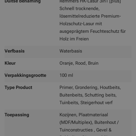
Duitse benaming
Remmers HK-Lasur 3in1 [plus]
Schnell trocknende,
lösemittelreduzierte Premium-
Holzschutz-Lasur mit
ausgeprägtem Feuchteschutz für
Holz im Freien
Verfbasis
Waterbasis
Kleur
Oranje, Rood, Bruin
Verpakkingsgrootte
100 ml
Type Product
Primer, Grondering, Houtbeits,
Buitenbeits, Schutting beits,
Tuinbeits, Steigerhout verf
Toepassing
Kozijnen, Plaatmateriaal
(MDF/Multiplex), Buitenhout /
Tuinconstructies , Gevel &