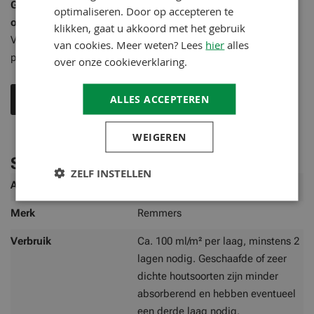
Gebruiksaanwijzing en aanvullende informatie is te vinden
optimaliseren. Door op accepteren te
op de technische merkbladen
klikken, gaat u akkoord met het gebruik
Voor gebruik altijd technisch merkblad raadplegen en een
van cookies. Meer weten? Lees
hier
alles
proef opzetten
over onze cookieverklaring.
ALLES ACCEPTEREN
Technisch merkblad
WEIGEREN
Specificaties
ZELF INSTELLEN
Meer
Artikelnummer
FXA-5446KT
informatie
Merk
Remmers
Verbruik
Ca. 100 ml/m² per laag, minstens 2
lagen nodig. Geschaafde of zeer
dichte houtsoorten zijn minder
absorberend en hebben eventueel
een derde laag nodig.