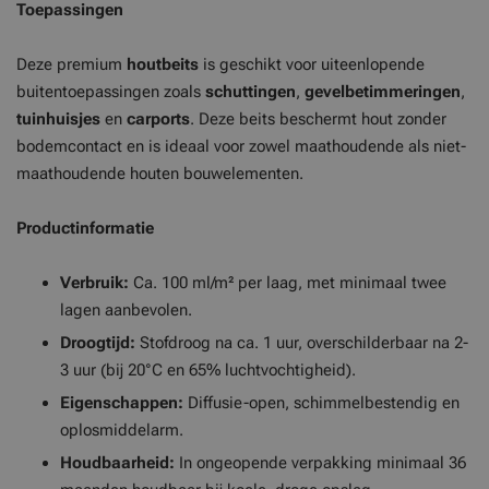
Toepassingen
Deze premium
houtbeits
is geschikt voor uiteenlopende
buitentoepassingen zoals
schuttingen
,
gevelbetimmeringen
,
tuinhuisjes
en
carports
. Deze beits beschermt hout zonder
bodemcontact en is ideaal voor zowel maathoudende als niet-
maathoudende houten bouwelementen.
Productinformatie
Verbruik:
Ca. 100 ml/m² per laag, met minimaal twee
lagen aanbevolen.
Droogtijd:
Stofdroog na ca. 1 uur, overschilderbaar na 2-
3 uur (bij 20°C en 65% luchtvochtigheid).
Eigenschappen:
Diffusie-open, schimmelbestendig en
oplosmiddelarm.
Houdbaarheid:
In ongeopende verpakking minimaal 36