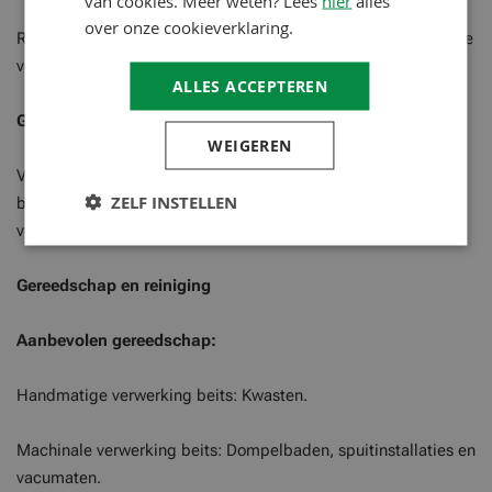
van cookies. Meer weten? Lees
hier
alles
over onze cookieverklaring.
Restanten beits en reinigingsmiddelen afvoeren volgens lokale
voorschriften.
ALLES ACCEPTEREN
Gezondheidsadvies:
WEIGEREN
Vermijd onnodig contact; draag geschikte
ZELF INSTELLEN
beschermingsmiddelen. Niet gebruiken in recreatie- of
verblijfsruimtes. Lees vooraf altijd het technisch merkblad.
Gereedschap en reiniging
Aanbevolen gereedschap:
Handmatige verwerking beits: Kwasten.
Machinale verwerking beits: Dompelbaden, spuitinstallaties en
vacumaten.