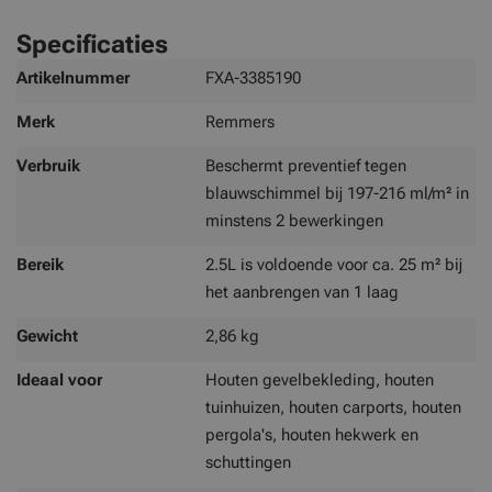
Specificaties
Meer
Artikelnummer
FXA-3385190
informatie
Merk
Remmers
Verbruik
Beschermt preventief tegen
blauwschimmel bij 197-216 ml/m² in
minstens 2 bewerkingen
Bereik
2.5L is voldoende voor ca. 25 m² bij
het aanbrengen van 1 laag
Gewicht
2,86 kg
Ideaal voor
Houten gevelbekleding, houten
tuinhuizen, houten carports, houten
pergola's, houten hekwerk en
schuttingen