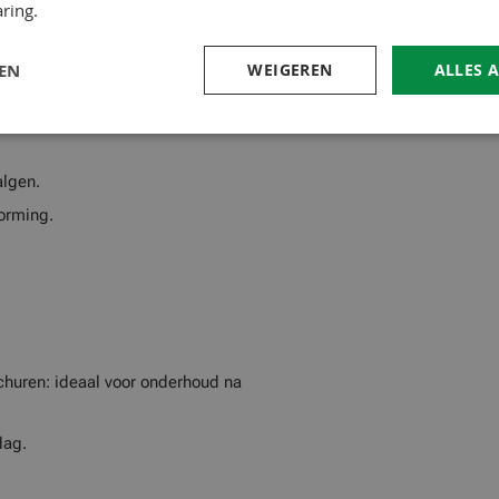
ring.
LEN
WEIGEREN
ALLES 
algen.
orming.
churen: ideaal voor onderhoud na
dag.