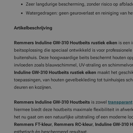
Zeer langdurige bescherming, zonder risico op afblad
Watergedragen: geen geuroverlast en reiniging van h
Artikelbeschrijving
Remmers Induline GW-310 Houtbeits
rustiek eiken
is een 
beitsoplossing die speciaal ontwikkeld is voor professione
buitenshuis. Deze hoogwaardige beits beschermt houten op
invloeden zoals blauwschimmel, UV-straling en schimmelvor
Induline GW-310 Houtbeits
rustiek eiken
maakt het geschik
toepassingen, van houten gevelbekleding tot tuinhuisjes sch
deuren en kozijnen.
Remmers Induline GW-310 Houtbeits
is zowel
transparant
hiermee biedt deze houtbeits maximale flexibiliteit in afwerk
het nu gaat om een natuurlijke uitstraling of een moderne loo
Remmers FT-kleur
,
Remmers RC-kleur
,
Induline GW-310 H
esthetisch én beschermend resultaat.