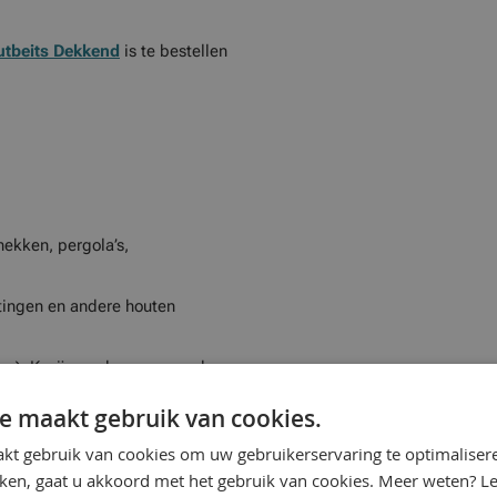
tbeits Dekkend
is te bestellen
ekken, pergola’s,
ttingen en andere houten
g): Kozijnen, deuren en andere
e maakt gebruik van cookies.
tact, conform GK 2 en GK 3
kt gebruik van cookies om uw gebruikerservaring te optimaliser
kken, gaat u akkoord met het gebruik van cookies. Meer weten? L