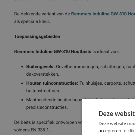
De dekkende variant van de
Remmers Induline GW-310 Hou
als speciale kleur.
Toepassingsgebieden
Remmers Induline GW-310 Houtbeits
is ideaal voor:
Buitengevels:
Gevelbetimmeringen, schuttingen, tuinh
dakoverstekken.
Houten tuinconstructies:
Tuinhuisjes, carports, schu
buitenstructuren.
Maathoudende houten bouwdelen (alleen als gronderin
precisieconstructies.
Deze websit
De beits is specifiek ontworpen voor hout zonder bodemcon
Deze website maa
volgens EN 335-1.
accepteren te kli