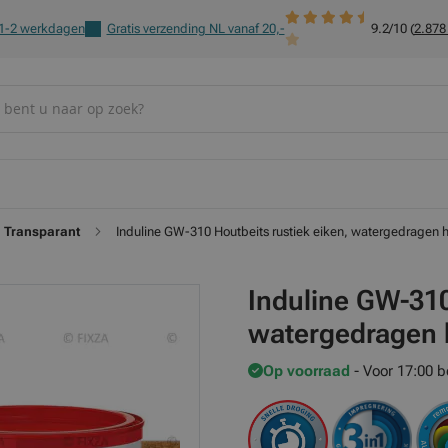
 1-2 werkdagen
Gratis verzending NL vanaf 20,-
9.2/10 (
2.878
Transparant
Induline GW-310 Houtbeits rustiek eiken, watergedragen
Induline GW-310
watergedragen 
Op voorraad
- Voor 17:00 b