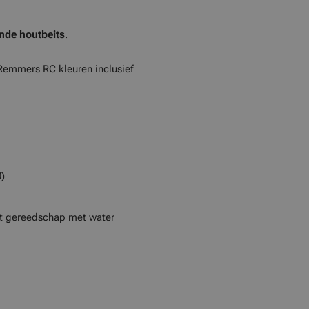
nde houtbeits
.
 Remmers RC kleuren inclusief
)
et gereedschap met water