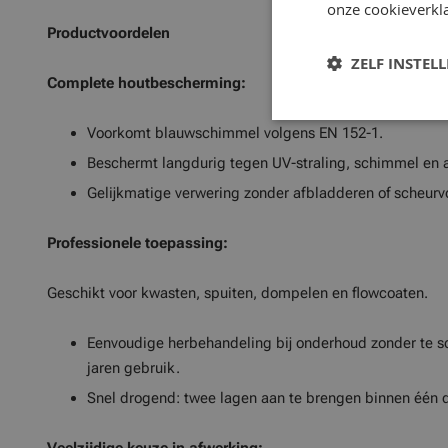
onze cookieverkla
Productvoordelen
ZELF INSTEL
Complete houtbescherming:
Voorkomt blauwschimmel volgens EN 152-1.
Beschermt langdurig tegen UV-straling, schimmel en 
Gelijkmatige verwering zonder afbladderen of scheurv
Professionele toepassing:
Geschikt voor kwasten, spuiten, dompelen en flowcoaten.
Eenvoudige herbehandeling bij onderhoud zonder te s
jaren gebruik.
Snel drogend: twee lagen aan te brengen binnen één 