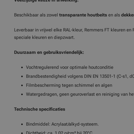
Veelzijdige keuze in afwerking:
Beschikbaar als zowel
transparante houtbeits
en als
dekke
Leverbaar in vrijwel elke RAL-kleur, Remmers FT kleuren en
speciale kleuren en diepzwart.
Duurzaam en gebruiksvriendelijk:
Vochtregulerend voor optimale houtconditie
Brandbestendigheid volgens DIN EN 13501-1 (C-s1, d0
Filmbescherming tegen schimmel en algen
Watergedragen, geen geuroverlast en reiniging van h
Technische specificaties
Bindmiddel: Acrylaat/alkyd-systeem.
Dichtheid: ca. 1,02 g/cm³ bij 20°C.