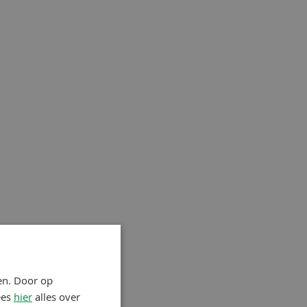
en. Door op
ees
hier
alles over