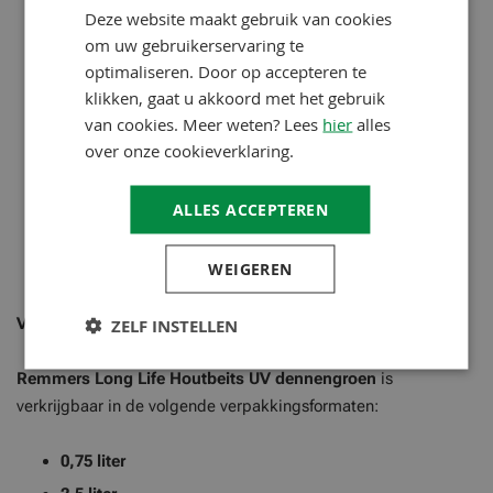
Kleurloos UV+
- 2240
Deze website maakt gebruik van cookies
Noten (RC-660)
- 2242
om uw gebruikerservaring te
optimaliseren. Door op accepteren te
Ebben (RC-790)
- 2243
klikken, gaat u akkoord met het gebruik
Teak (RC-545)
- 2244
van cookies. Meer weten? Lees
hier
alles
Dennengroen (RC-960)
- 2245
over onze cookieverklaring.
Grenen (RC-270)
- 2246
Pine/Lariks (RC-260)
- 2247
ALLES ACCEPTEREN
Palissander (RC-720)
- 2248
WEIGEREN
Speciale kleuren
- 2237
Verpakkingsformaten
ZELF INSTELLEN
Remmers Long Life Houtbeits UV
dennengroen
is
verkrijgbaar in de volgende verpakkingsformaten:
0,75 liter