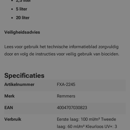
2,5 liter
5 liter
20 liter
Veiligheidsadvies
Lees voor gebruik het technische informatieblad zorgvuldig
door en volg de instructies voor veilig gebruik van biociden.
Specificaties
Meer
Artikelnummer
FXA-2245
informatie
Merk
Remmers
EAN
4004707030823
Verbruik
Eerste laag: 100 ml/m² Tweede
laag: 60 ml/m² Kleurloos UV+: 3