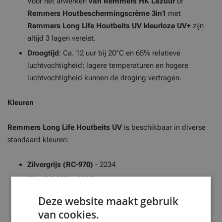
Voor het afwerken
van Remmers HK Lazuur
of
Remmers
Houtbeschermingscrème 3in1
met
Remmers Long Life Houtbeits UV
kleurloze UV+
zijn
altijd 3 lagen vereist.
Droogtijd
: Ca. 12 uur bij 20°C en 65% relatieve
luchtvochtigheid; lagere temperaturen en hogere
luchtvochtigheid kunnen de droging vertragen.
Kleuren
Remmers Long Life Houtbeits UV
is beschikbaar in diverse
standaard kleuren:
Zilvergrijs (RC-970)
- 2234
Wit (RC-990)
- 2235
Rustiek eiken (RC-360)
- 2238
Deze website maakt gebruik
Licht eiken (RC-365)
- 2239
van cookies.