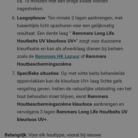
ca. 15 minuten met een droge kwast worden
nagestreken.
Laagopbouw
: Ten minste 2 lagen aanbrengen, met
tussentijds licht opschuren voor een gelijkmatig
resultaat. Een derde laag "
Remmers Long Life
Houtbeits UV
kleurloos UV+
" zorgt voor duurzame
kleurfixatie en kan als afwerklaag dienen bij beitsen
zoals de
Remmers HK Lazuur
of
Remmers
Houtbeschermingscrème
.
Specifieke situaties
: Op met witte beits behandelde
oppervlakken kan de kleurloze UV+ laag lichte gele
vergeling geven. Indien de natuurlijke uitstraling van het
hout behouden moet blijven, eerst
Remmers
Houtbeschermingscrème kleurloos
aanbrengen en
vervolgens 3 lagen
Remmers Long Life Houtbeits UV
kleurloos UV+
.
Belangrijk
: Voor elk houttype, vooral bij nieuwe