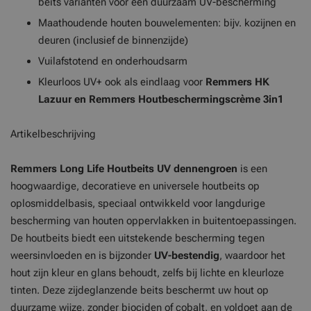
beits varianten voor een duurzaam UV-bescherming
Maathoudende houten bouwelementen: bijv. kozijnen en
deuren (inclusief de binnenzijde)
Vuilafstotend en onderhoudsarm
Kleurloos UV+ ook als eindlaag voor
Remmers HK
Lazuur en Remmers Houtbeschermingscrème 3in1
Artikelbeschrijving
Remmers Long Life Houtbeits UV dennengroen
is een
hoogwaardige, decoratieve en universele houtbeits op
oplosmiddelbasis, speciaal ontwikkeld voor langdurige
bescherming van houten oppervlakken in buitentoepassingen.
De houtbeits biedt een uitstekende bescherming tegen
weersinvloeden en is bijzonder
UV-bestendig
, waardoor het
hout zijn kleur en glans behoudt, zelfs bij lichte en kleurloze
tinten. Deze zijdeglanzende beits beschermt uw hout op
duurzame wijze, zonder biociden of cobalt, en voldoet aan de