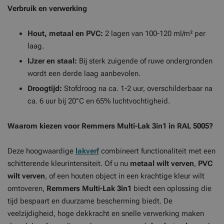
Verbruik en verwerking
Hout, metaal en PVC:
2 lagen van 100-120 ml/m² per
laag.
IJzer en staal:
Bij sterk zuigende of ruwe ondergronden
wordt een derde laag aanbevolen.
Droogtijd:
Stofdroog na ca. 1-2 uur, overschilderbaar na
ca. 6 uur bij 20°C en 65% luchtvochtigheid.
Waarom kiezen voor Remmers Multi-Lak 3in1 in RAL 5005?
Deze hoogwaardige
lakverf
combineert functionaliteit met een
schitterende kleurintensiteit. Of u nu
metaal wilt verven
,
PVC
wilt verven
, of een houten object in een krachtige kleur wilt
omtoveren,
Remmers Multi-Lak 3in1
biedt een oplossing die
tijd bespaart en duurzame bescherming biedt. De
veelzijdigheid, hoge dekkracht en snelle verwerking maken