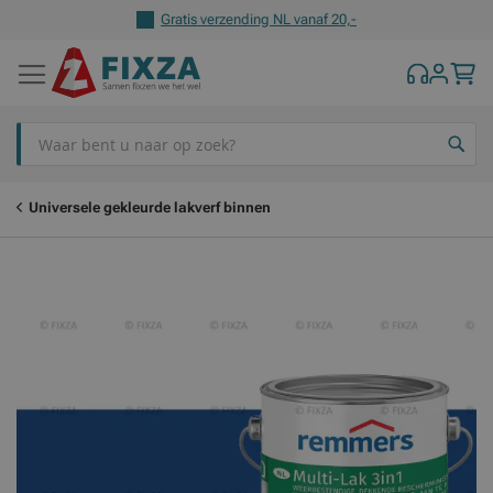
Gratis verzending NL vanaf 20,-
Z
Universele gekleurde lakverf binnen
Ga
Ga
naar
naar
het
het
einde
begin
van
van
de
de
afbeeldingen-
afbeeldingen-
gallerij
gallerij