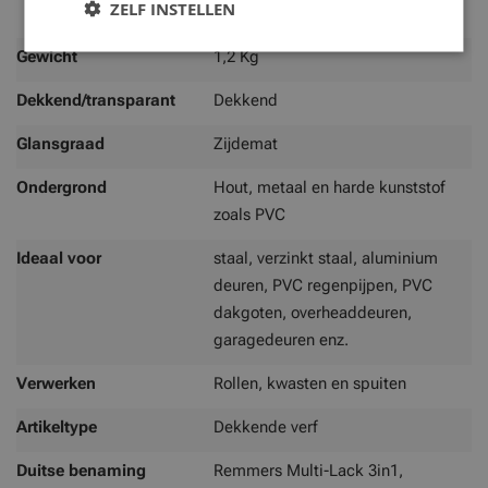
ZELF INSTELLEN
m² bij het aanbrengen van 1 laag
Gewicht
1,2 Kg
Dekkend/transparant
Dekkend
Glansgraad
Zijdemat
Ondergrond
Hout, metaal en harde kunststof
zoals PVC
Ideaal voor
staal, verzinkt staal, aluminium
deuren, PVC regenpijpen, PVC
dakgoten, overheaddeuren,
garagedeuren enz.
Verwerken
Rollen, kwasten en spuiten
Artikeltype
Dekkende verf
Duitse benaming
Remmers Multi-Lack 3in1,