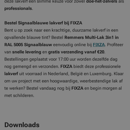
deze lakverf een slimme keuze voor zowel
doe-het-zelvers
als
professionals
.
Bestel Signaalblauwe lakverf bij FIXZA
Bent u op zoek naar een krachtige, duurzame lakverf in een
opvallende blauwe tint? Bestel
Remmers Multi-Lak 3in1 in
RAL 5005 Signaalblauw
eenvoudig online bij
FIXZA
. Profiteer
van
snelle levering
en
gratis verzending vanaf €20
.
Bestellingen geplaatst voor 17:00 uur worden dezelfde dag
nog gemengd en verzonden.
FIXZA
biedt deze professionele
lakverf
uit voorraad in Nederland, België en Luxemburg. Klaar
om uw project met een hoogwaardige, weerbestendige lak af
te werken? Bestel vandaag nog bij
FIXZA
en begin morgen al
met schilderen.
Downloads