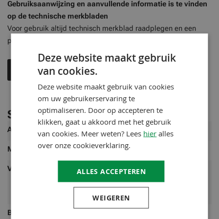
Gebruiksaanwijzing en aanvullende informatie is te vinden
op de technische merkbladen
Voor gebruik altijd technisch merkblad raadplegen en een
proef opzetten
Deze website maakt gebruik
van cookies.
Technisch merkblad
Veiligheidsblad
Deze website maakt gebruik van cookies
om uw gebruikerservaring te
optimaliseren. Door op accepteren te
Specificaties
klikken, gaat u akkoord met het gebruik
Meer
Artikelnummer
FXA-77555005
van cookies. Meer weten? Lees
hier
alles
informatie
over onze cookieverklaring.
Merk
Remmers
Verbruik
100-120 ml/m² per laag Verbruik
ALLES ACCEPTEREN
afhankelijk van de ondergrond, zie
toepassingsvoorbeelden.
WEIGEREN
Bereik
0,75L is voldoende voor ca. 6 - 7,5