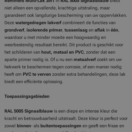
Remmers Multi-Lak 3in1
in
RAL 5005 Signaalblauw
biedt
niet alleen een opvallende, krachtige uitstraling, maar
garandeert ook langdurige bescherming van uw oppervlakken.
Deze
watergedragen lakverf
combineert de functies van
grondverf
,
isolerende primer
,
tussenlaag
en
aflak
in
één
,
waardoor u met minder moeite een hoogwaardig en
weerbestendig resultaat bereikt. Dit product is geschikt voor
het schilderen van
hout, metaal en PVC
, zonder dat een
aparte primer nodig is. Of u nu een
metaalverf
zoekt om uw
hekwerk te beschermen tegen corrosie, of een manier nodig
heeft om
PVC te verven
zonder extra behandelingen, deze lak
biedt een efficiënte oplossing.
Toepassingsgebieden
RAL 5005 Signaalblauw
is een diepe en intense kleur die
kracht en betrouwbaarheid uitstraalt. Deze kleur is perfect voor
zowel
binnen
- als
buitentoepassingen
en geeft een frisse en