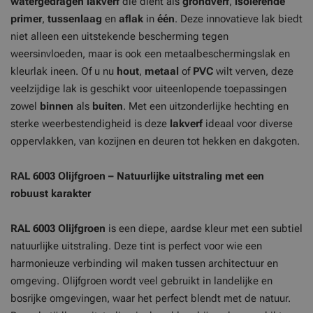
watergedragen lakverf
die dient als
grondverf
,
isolerende
primer
,
tussenlaag
en
aflak
in
één
. Deze innovatieve lak biedt
niet alleen een uitstekende bescherming tegen
weersinvloeden, maar is ook een metaalbeschermingslak en
kleurlak ineen. Of u nu
hout
,
metaal
of
PVC
wilt verven, deze
veelzijdige lak is geschikt voor uiteenlopende toepassingen
zowel
binnen
als
buiten
. Met een uitzonderlijke hechting en
sterke weerbestendigheid is deze
lakverf
ideaal voor diverse
oppervlakken, van kozijnen en deuren tot hekken en dakgoten.
RAL 6003 Olijfgroen – Natuurlijke uitstraling met een
robuust karakter
RAL 6003 Olijfgroen
is een diepe, aardse kleur met een subtiel
natuurlijke uitstraling. Deze tint is perfect voor wie een
harmonieuze verbinding wil maken tussen architectuur en
omgeving. Olijfgroen wordt veel gebruikt in landelijke en
bosrijke omgevingen, waar het perfect blendt met de natuur.