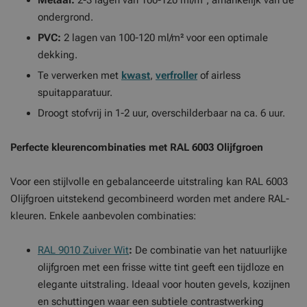
Metaal:
2-3 lagen van 100-120 ml/m², afhankelijk van de
ondergrond.
PVC:
2 lagen van 100-120 ml/m² voor een optimale
dekking.
Te verwerken met
kwast
,
verfroller
of airless
spuitapparatuur.
Droogt stofvrij in 1-2 uur, overschilderbaar na ca. 6 uur.
Perfecte kleurencombinaties met RAL 6003 Olijfgroen
Voor een stijlvolle en gebalanceerde uitstraling kan RAL 6003
Olijfgroen uitstekend gecombineerd worden met andere RAL-
kleuren. Enkele aanbevolen combinaties:
RAL 9010 Zuiver Wit
:
De combinatie van het natuurlijke
olijfgroen met een frisse witte tint geeft een tijdloze en
elegante uitstraling. Ideaal voor houten gevels, kozijnen
en schuttingen waar een subtiele contrastwerking