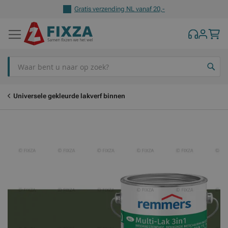
Gratis verzending NL vanaf 20,-
Z
Universele gekleurde lakverf binnen
Ga
Ga
naar
naar
het
het
einde
begin
van
van
de
de
afbeeldingen-
afbeeldingen-
gallerij
gallerij