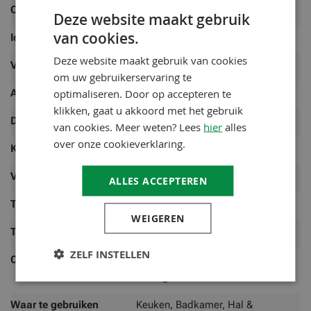
Ondergrond
witte voegen
Deze website maakt gebruik
van cookies.
Ideaal voor
Tegels, plavuizen, mozaïeken
Deze website maakt gebruik van cookies
Verwerken
met een plamuurmes
om uw gebruikerservaring te
optimaliseren. Door op accepteren te
Artikeltype
reparatiepasta
klikken, gaat u akkoord met het gebruik
Duitse benaming
BAUFIX Fugen Reparatur
van cookies. Meer weten? Lees
hier
alles
over onze cookieverklaring.
Kleur
Wit
Verpakkingsgrootte
320 gram
ALLES ACCEPTEREN
Type Product
Reparatie
WEIGEREN
Toepassing
Muur / Wand
ZELF INSTELLEN
Ondergrond
Hout, Beton, Overige minerale
ondergronden
Waar te gebruiken
Keuken, Badkamer, Hal &