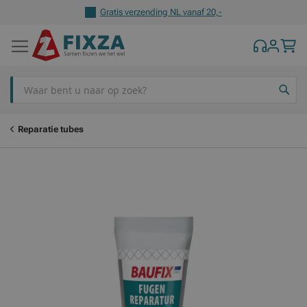
Gratis verzending NL vanaf 20,-
Z
Reparatie tubes
Ga
Ga
naar
naar
het
het
einde
begin
van
van
de
de
afbeeldingen-
afbeeldingen-
gallerij
gallerij