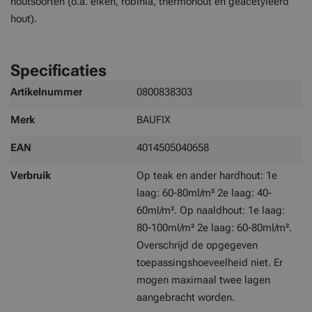
houtsoorten (o.a. eiken, robinia, thermohout en geacetyleerd
hout).
Specificaties
Meer
Artikelnummer
0800838303
informatie
Merk
BAUFIX
EAN
4014505040658
Verbruik
Op teak en ander hardhout: 1e
laag: 60-80ml/m² 2e laag: 40-
60ml/m². Op naaldhout: 1e laag:
80-100ml/m² 2e laag: 60-80ml/m².
Overschrijd de opgegeven
toepassingshoeveelheid niet. Er
mogen maximaal twee lagen
aangebracht worden.