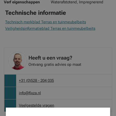
Verf eigenschappen
Waterafstotend, Impregnerend
Technische informatie
Technisch merkblad Terras en tuinmeubelbeits
Veiligheidsinformatieblad Terras en tuinmeubelbeits
Heeft u een vraag?
Ontvang gratis advies op maat
+31 (0)528 - 204 035
info@fixza.nl
Veelgestelde vragen